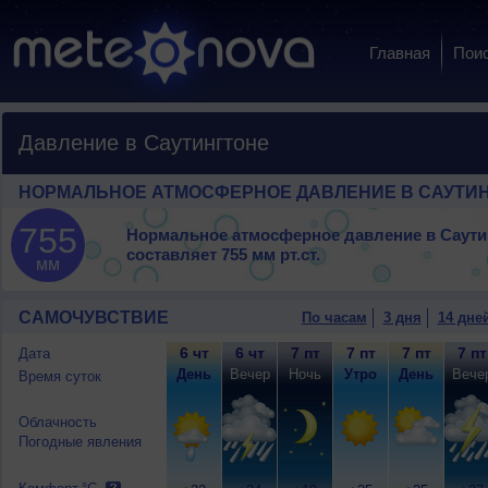
Главная
Пои
Давление в Саутингтоне
НОРМАЛЬНОЕ АТМОСФЕРНОЕ ДАВЛЕНИЕ В САУТИ
755
Нормальное атмосферное давление в Саути
составляет
755 мм рт.ст.
мм
САМОЧУВСТВИЕ
По часам
3 дня
14 дне
6 чт
6 чт
7 пт
7 пт
7 пт
7 пт
Дата
День
Вечер
Ночь
Утро
День
Вече
Время суток
Облачность
Погодные явления