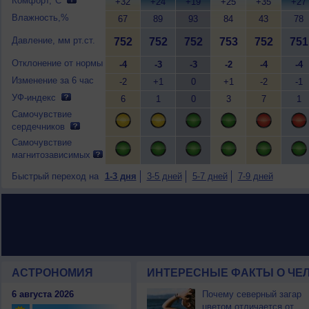
Комфорт,°C
+32
+24
+19
+25
+35
+27
Влажность,%
67
89
93
84
43
78
Давление, мм рт.ст.
752
752
752
753
752
751
Отклонение от нормы
-4
-3
-3
-2
-4
-4
Изменение за 6 час
-2
+1
0
+1
-2
-1
УФ-индекс
6
1
0
3
7
1
Самочувствие
сердечников
Самочувствие
магнитозависимых
Быстрый переход на
1-3 дня
3-5 дней
5-7 дней
7-9 дней
АСТРОНОМИЯ
ИНТЕРЕСНЫЕ ФАКТЫ О ЧЕЛ
6 августа 2026
Почему северный загар
цветом отличается от