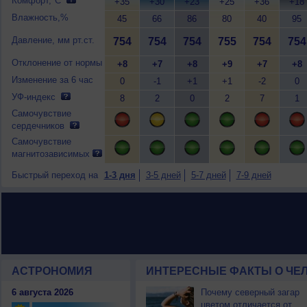
Комфорт,°C
+35
+30
+23
+25
+36
+18
Влажность,%
45
66
86
80
40
95
Давление, мм рт.ст.
754
754
754
755
754
754
Отклонение от нормы
+8
+7
+8
+9
+7
+8
Изменение за 6 час
0
-1
+1
+1
-2
0
УФ-индекс
8
2
0
2
7
1
Самочувствие
сердечников
Самочувствие
магнитозависимых
Быстрый переход на
1-3 дня
3-5 дней
5-7 дней
7-9 дней
АСТРОНОМИЯ
ИНТЕРЕСНЫЕ ФАКТЫ О ЧЕЛ
6 августа 2026
Почему северный загар
цветом отличается от