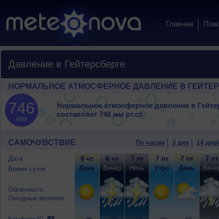
Главная
Пои
Давление в Гейтерсберге
НОРМАЛЬНОЕ АТМОСФЕРНОЕ ДАВЛЕНИЕ В ГЕЙТЕ
746
Нормальное атмосферное давление в Гейте
составляет
746 мм рт.ст.
мм
САМОЧУВСТВИЕ
По часам
3 дня
14 дне
6 чт
6 чт
7 пт
7 пт
7 пт
7 пт
Дата
День
Вечер
Ночь
Утро
День
Вече
Время суток
Облачность
Погодные явления