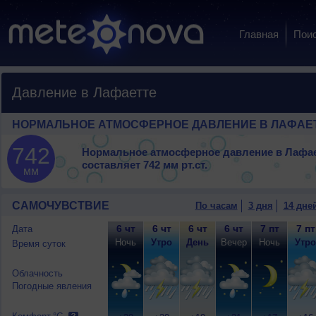
Главная
Пои
Давление в Лафаетте
НОРМАЛЬНОЕ АТМОСФЕРНОЕ ДАВЛЕНИЕ В ЛАФАЕ
742
Нормальное атмосферное давление в Лафае
составляет
742 мм рт.ст.
мм
САМОЧУВСТВИЕ
По часам
3 дня
14 дне
6 чт
6 чт
6 чт
6 чт
7 пт
7 пт
Дата
Ночь
Утро
День
Вечер
Ночь
Утро
Время суток
Облачность
Погодные явления