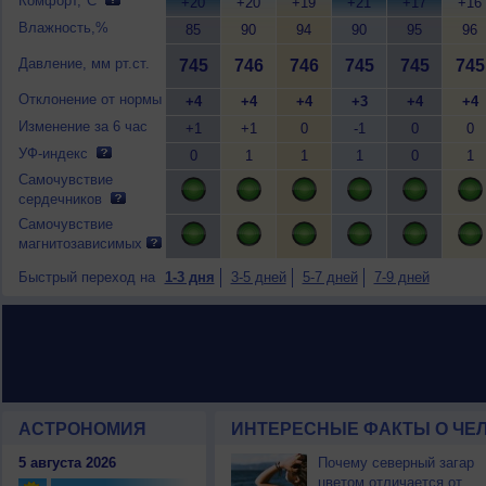
Комфорт,°C
+20
+20
+19
+21
+17
+16
Влажность,%
85
90
94
90
95
96
Давление, мм рт.ст.
745
746
746
745
745
745
Отклонение от нормы
+4
+4
+4
+3
+4
+4
Изменение за 6 час
+1
+1
0
-1
0
0
УФ-индекс
0
1
1
1
0
1
Самочувствие
сердечников
Самочувствие
магнитозависимых
Быстрый переход на
1-3 дня
3-5 дней
5-7 дней
7-9 дней
АСТРОНОМИЯ
ИНТЕРЕСНЫЕ ФАКТЫ О ЧЕЛ
5 августа 2026
Почему северный загар
цветом отличается от