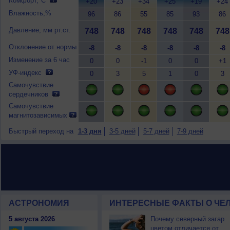
Комфорт,°C
+20
+23
+34
+25
+19
+24
Влажность,%
96
86
55
85
93
86
Давление, мм рт.ст.
748
748
748
748
748
748
Отклонение от нормы
-8
-8
-8
-8
-8
-8
Изменение за 6 час
0
0
-1
0
0
+1
УФ-индекс
0
3
5
1
0
3
Самочувствие
сердечников
Самочувствие
магнитозависимых
Быстрый переход на
1-3 дня
3-5 дней
5-7 дней
7-9 дней
АСТРОНОМИЯ
ИНТЕРЕСНЫЕ ФАКТЫ О ЧЕЛ
5 августа 2026
Почему северный загар
цветом отличается от