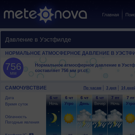
Главная
Пои
Давление в Уэстфилде
НОРМАЛЬНОЕ АТМОСФЕРНОЕ ДАВЛЕНИЕ В УЭСТФ
756
Нормальное атмосферное давление в Уэст
составляет
756 мм рт.ст.
мм
САМОЧУВСТВИЕ
По часам
3 дня
14 дне
6 чт
6 чт
6 чт
6 чт
7 пт
7 пт
Дата
Ночь
Утро
День
Вечер
Ночь
Утро
Время суток
Облачность
Погодные явления