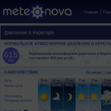
Главная
Пои
Давление в Керетаро
НОРМАЛЬНОЕ АТМОСФЕРНОЕ ДАВЛЕНИЕ В КЕРЕТ
615
Нормальное атмосферное давление в Керет
составляет
615 мм рт.ст.
мм
САМОЧУВСТВИЕ
По часам
3 д
6 чт
6 чт
7 пт
7 пт
7 пт
7 пт
Дата
День
Вечер
Ночь
Утро
День
Вече
Время суток
Облачность
Погодные явления