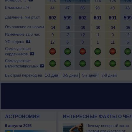
Комфорт,°C
+26
+25
+16
+14
+25
+25
Влажность,%
44
47
85
93
43
46
Давление, мм рт.ст.
602
599
602
601
601
599
Отклонение от нормы
-14
-16
-10
-10
-14
-16
Изменение за 6 час
0
-2
+2
-1
0
-2
УФ-индекс
12
6
0
1
11
5
Самочувствие
сердечников
Самочувствие
магнитозависимых
Быстрый переход на
1-3 дня
3-5 дней
5-7 дней
7-9 дней
АСТРОНОМИЯ
ИНТЕРЕСНЫЕ ФАКТЫ О ЧЕЛ
6 августа 2026
Почему северный загар
цветом отличается от