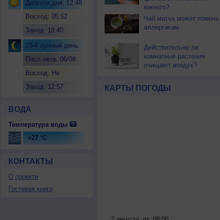
Долгота дня: 12:48
южного?
Восход: 05:52
Чай матча может помочь
аллергикам
Заход: 18:40
23-й лунный день
Действительно ли
комнатные растения
Посл.четв. 06/08
очищают воздух?
Восход: Не
восходит
Заход: 12:57
КАРТЫ ПОГОДЫ
ВОДА
Температура воды
+27 °C
КОНТАКТЫ
О проекте
Гостевая книга