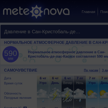
Главная
Пои
Давление в Сан-Кристобаль-де-лас-Касасе
НОРМАЛЬНОЕ АТМОСФЕРНОЕ ДАВЛЕНИЕ В САН-КР
590
Нормальное атмосферное давление в Сан-
Кристобаль-де-лас-Касасе составляет
590 мм
мм
САМОЧУВСТВИЕ
По часам
3 д
6 чт
6 чт
6 чт
7 пт
7 пт
7 пт
Дата
Утро
День
Вечер
Ночь
Утро
Ден
Время суток
Облачность
Погодные явления