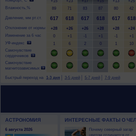
Комфорт,°C
+15
+23
+17
+15
+13
+25
Влажность,%
89
71
83
87
80
42
Давление, мм рт.ст.
617
618
617
618
617
618
Отклонение от нормы
+28
+26
+26
+28
+28
+24
Изменение за 6 час
0
+1
-1
+1
-1
+1
УФ-индекс
1
6
2
0
1
10
Самочувствие
сердечников
Самочувствие
магнитозависимых
Быстрый переход на
1-3 дня
3-5 дней
5-7 дней
7-9 дней
АСТРОНОМИЯ
ИНТЕРЕСНЫЕ ФАКТЫ О ЧЕЛ
6 августа 2026
Почему северный загар
цветом отличается от