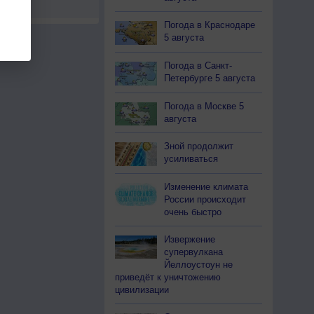
Погода в Краснодаре
5 августа
Погода в Санкт-
Петербурге 5 августа
Погода в Москве 5
августа
Зной продолжит
усиливаться
Изменение климата
России происходит
очень быстро
Извержение
супервулкана
Йеллоустоун не
приведёт к уничтожению
цивилизации