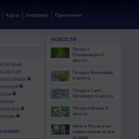
Карты
Информер
Приложения
НОВОСТИ
Погода в
Е
Екатеринбурге 6
августа
ды по часам
оз на 3 дня
Погода в Краснодаре
6 августа
огноз неделю
водителей
Погода в Санкт-
погоды
Петербурге 6 августа
прогноз
 вс
9 вс
10 пн
10 пн
10 пн
10 пн
11 вт
11 вт
11 вт
Погода в Москве 6
итных бурь
ень
Вечер
Ночь
Утро
День
Вечер
Ночь
Утро
День
августа
лучения
Июль в России стал
а осадков
самым тёплым за всю
историю