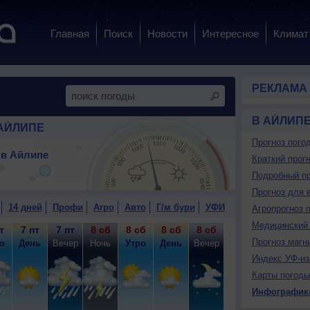
Главная
Поиск
Новости
Интересное
Климат
РЕКЛАМА
В АЙЛИП
АЙЛИПЕ
Прогноз пого
 в Айлипе
Краткий прогн
Подробный пр
Прогноз для 
14 дней
Профи
Агро
Авто
Г/м бури
УФИ
Агропрогноз 
Медицинский 
т
7 пт
7 пт
8 сб
8 сб
8 сб
8 сб
9 вс
9 вс
9
Прогноз магн
о
День
Вечер
Ночь
Утро
День
Вечер
Ночь
Утро
Д
Индекс УФ-из
Карты погоды
Инфографик