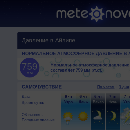
Давление в Айлипе
НОРМАЛЬНОЕ АТМОСФЕРНОЕ ДАВЛЕНИЕ В 
759
Нормальное атмосферное давление
составляет
759 мм рт.ст.
мм
САМОЧУВСТВИЕ
По часам
3 дня
6 чт
6 чт
6 чт
7 пт
7 п
Дата
Утро
День
Вечер
Ночь
Утр
Время суток
Облачность
Погодные явления