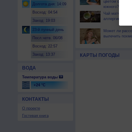
цветом отличае
Долгота дня: 14:09
южного?
Восход: 04:54
Чай матча може
аллергикам
Заход: 19:03
23-й лунный день
Может ли расс
вылечить похм
Посл.четв. 06/08
Восход: 22:57
Заход: 13:37
КАРТЫ ПОГОДЫ
ВОДА
Температура воды
+24 °C
КОНТАКТЫ
О проекте
Гостевая книга