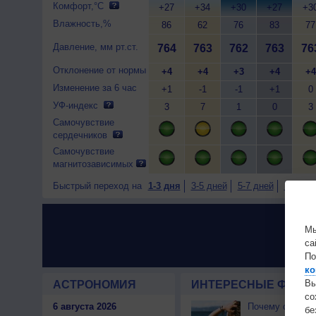
Комфорт,°C
+27
+34
+30
+27
+3
Влажность,%
86
62
76
83
77
Давление, мм рт.ст.
764
763
762
763
76
Отклонение от нормы
+4
+4
+3
+4
+4
Изменение за 6 час
+1
-1
-1
+1
0
УФ-индекс
3
7
1
0
3
Самочувствие
сердечников
Самочувствие
магнитозависимых
Быстрый переход на
1-3 дня
3-5 дней
5-7 дней
7-9 дне
Мы
са
По
ко
Вы
АСТРОНОМИЯ
ИНТЕРЕСНЫЕ ФАКТЫ
с
6 августа 2026
Почему северны
бе