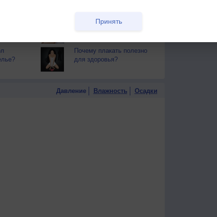
тся от
здоровья
РЕКЛАМА
Принять
т помочь
Почему люди
сплетничают?
ол
Почему плакать полезно
елье?
для здоровья?
Давление
Влажность
Осадки