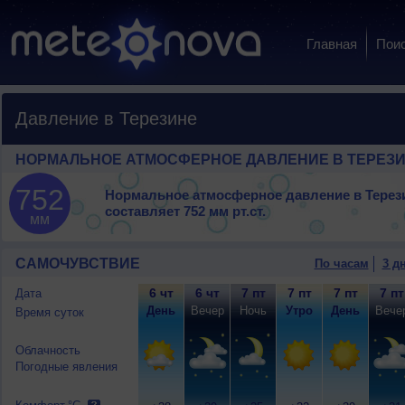
Главная
Пои
Давление в Терезине
НОРМАЛЬНОЕ АТМОСФЕРНОЕ ДАВЛЕНИЕ В ТЕРЕЗ
752
Нормальное атмосферное давление в Терез
составляет
752 мм рт.ст.
мм
САМОЧУВСТВИЕ
По часам
3 д
6 чт
6 чт
7 пт
7 пт
7 пт
7 пт
Дата
День
Вечер
Ночь
Утро
День
Вече
Время суток
Облачность
Погодные явления