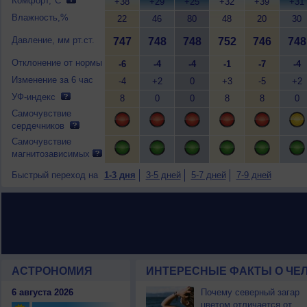
Комфорт,°C
+38
+29
+25
+32
+39
+31
Влажность,%
22
46
80
48
20
30
Давление, мм рт.ст.
747
748
748
752
746
748
Отклонение от нормы
-6
-4
-4
-1
-7
-4
Изменение за 6 час
-4
+2
0
+3
-5
+2
УФ-индекс
8
0
0
8
8
0
Самочувствие
сердечников
Самочувствие
магнитозависимых
Быстрый переход на
1-3 дня
3-5 дней
5-7 дней
7-9 дней
АСТРОНОМИЯ
ИНТЕРЕСНЫЕ ФАКТЫ О ЧЕЛ
6 августа 2026
Почему северный загар
цветом отличается от