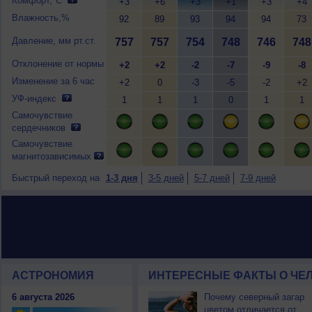
Комфорт,°C
+3
+6
+3
+1
+3
+4
Влажность,%
92
89
93
94
94
73
Давление, мм рт.ст.
757
757
754
748
746
748
Отклонение от нормы
+2
+2
-2
-7
-9
-8
Изменение за 6 час
+2
0
-3
-5
-2
+2
УФ-индекс
1
1
1
0
1
1
Самочувствие
сердечников
Самочувствие
магнитозависимых
Быстрый переход на
1-3 дня
3-5 дней
5-7 дней
7-9 дней
АСТРОНОМИЯ
ИНТЕРЕСНЫЕ ФАКТЫ О ЧЕЛ
6 августа 2026
Почему северный загар
цветом отличается от