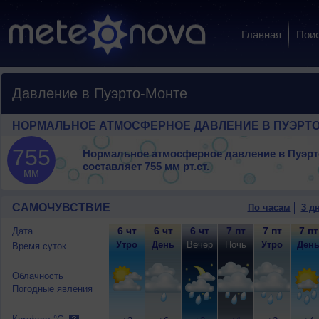
Главная
Пои
Давление в Пуэрто-Монте
НОРМАЛЬНОЕ АТМОСФЕРНОЕ ДАВЛЕНИЕ В ПУЭРТО
755
Нормальное атмосферное давление в Пуэрт
составляет
755 мм рт.ст.
мм
САМОЧУВСТВИЕ
По часам
3 д
6 чт
6 чт
6 чт
7 пт
7 пт
7 пт
Дата
Утро
День
Вечер
Ночь
Утро
Ден
Время суток
Облачность
Погодные явления