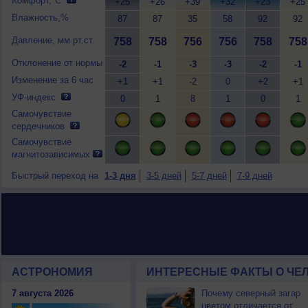
Комфорт,°C
+25
+26
+39
+32
+23
+25
Влажность,%
87
87
35
58
92
92
Давление, мм рт.ст.
758
758
756
756
758
758
Отклонение от нормы
-2
-1
-3
-3
-2
-1
Изменение за 6 час
+1
+1
-2
0
+2
+1
УФ-индекс
0
1
8
1
0
1
Самочувствие
сердечников
Самочувствие
магнитозависимых
Быстрый переход на
1-3 дня
3-5 дней
5-7 дней
7-9 дней
АСТРОНОМИЯ
ИНТЕРЕСНЫЕ ФАКТЫ О ЧЕЛ
7 августа 2026
Почему северный загар
цветом отличается от