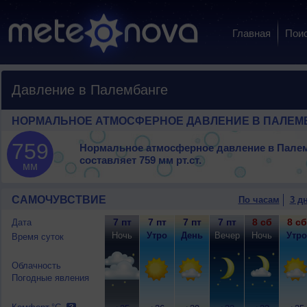
Главная
Пои
Давление в Палембанге
НОРМАЛЬНОЕ АТМОСФЕРНОЕ ДАВЛЕНИЕ В ПАЛЕМ
759
Нормальное атмосферное давление в Пале
составляет
759 мм рт.ст.
мм
САМОЧУВСТВИЕ
По часам
3 д
7 пт
7 пт
7 пт
7 пт
8 сб
8 сб
Дата
Ночь
Утро
День
Вечер
Ночь
Утро
Время суток
Облачность
Погодные явления