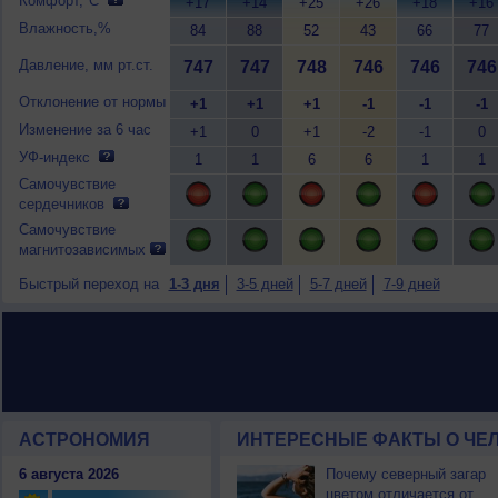
Комфорт,°C
+17
+14
+25
+26
+18
+16
Влажность,%
84
88
52
43
66
77
Давление, мм рт.ст.
747
747
748
746
746
746
Отклонение от нормы
+1
+1
+1
-1
-1
-1
Изменение за 6 час
+1
0
+1
-2
-1
0
УФ-индекс
1
1
6
6
1
1
Самочувствие
сердечников
Самочувствие
магнитозависимых
Быстрый переход на
1-3 дня
3-5 дней
5-7 дней
7-9 дней
АСТРОНОМИЯ
ИНТЕРЕСНЫЕ ФАКТЫ О ЧЕЛ
6 августа 2026
Почему северный загар
цветом отличается от