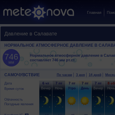
Главная
Пои
Давление в Салавате
НОРМАЛЬНОЕ АТМОСФЕРНОЕ ДАВЛЕНИЕ В САЛАВ
746
Нормальное атмосферное давление в Салав
составляет
746 мм рт.ст.
мм
САМОЧУВСТВИЕ
По часам
3 дня
14 дней
Меся
6 чт
7 пт
7 пт
7 пт
7 пт
8 сб
Дата
Вечер
Ночь
Утро
День
Вечер
Ночь
Время суток
Облачность
Погодные явления