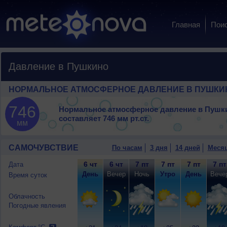
Главная
Пои
Давление в Пушкино
НОРМАЛЬНОЕ АТМОСФЕРНОЕ ДАВЛЕНИЕ В ПУШКИ
746
Нормальное атмосферное давление в Пушк
составляет
746 мм рт.ст.
мм
САМОЧУВСТВИЕ
По часам
3 дня
14 дней
Меся
6 чт
6 чт
7 пт
7 пт
7 пт
7 пт
Дата
День
Вечер
Ночь
Утро
День
Вече
Время суток
Облачность
Погодные явления