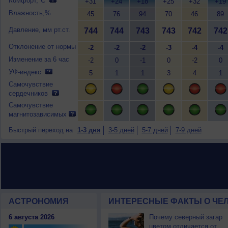
Комфорт,°C
+31
+24
+18
+25
+32
+19
Влажность,%
45
76
94
70
46
89
Давление, мм рт.ст.
744
744
743
743
742
742
Отклонение от нормы
-2
-2
-2
-3
-4
-4
Изменение за 6 час
-2
0
-1
0
-2
0
УФ-индекс
5
1
1
3
4
1
Самочувствие
сердечников
Самочувствие
магнитозависимых
Быстрый переход на
1-3 дня
3-5 дней
5-7 дней
7-9 дней
АСТРОНОМИЯ
ИНТЕРЕСНЫЕ ФАКТЫ О ЧЕЛ
6 августа 2026
Почему северный загар
цветом отличается от