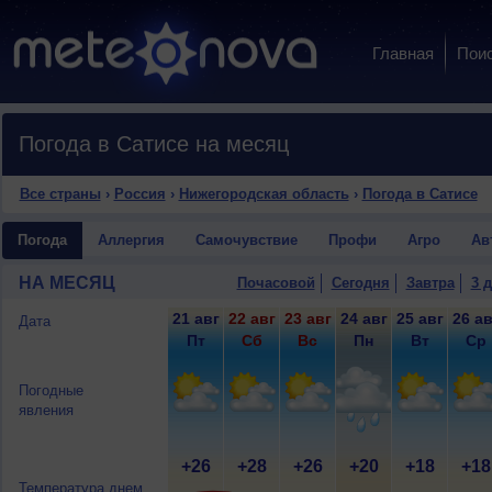
Главная
Пои
Погода в Сатисе на месяц
Все страны
›
Россия
›
Нижегородская область
›
Погода в Сатисе
Погода
Аллергия
Самочувствие
Профи
Агро
Ав
НА МЕСЯЦ
Почасовой
Сегодня
Завтра
3 
21 авг
22 авг
23 авг
24 авг
25 авг
26 ав
Дата
Пт
Сб
Вс
Пн
Вт
Ср
Погодные
явления
+26
+28
+26
+20
+18
+18
Температура днем