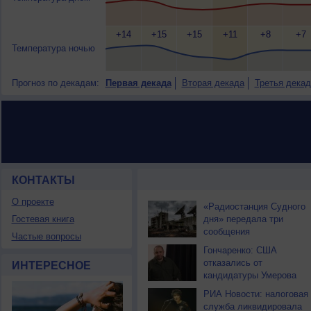
+14
+15
+15
+11
+8
+7
Температура ночью
Прогноз по декадам:
Первая декада
Вторая декада
Третья декад
КОНТАКТЫ
НОВОСТИ ПАРТНЕРОВ
О проекте
«Радиостанция Судного
Гостевая книга
дня» передала три
сообщения
Частые вопросы
Гончаренко: США
отказались от
ИНТЕРЕСНОЕ
кандидатуры Умерова
РИА Новости: налоговая
служба ликвидировала