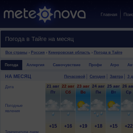
Главная
Пои
Погода в Тайге на месяц
Все страны
›
Россия
›
Кемеровская область
›
Погода в Тайге
Погода
Аллергия
Самочувствие
Профи
Агро
Ав
НА МЕСЯЦ
Почасовой
Сегодня
Завтра
3 
21 авг
22 авг
23 авг
24 авг
25 авг
26 ав
Дата
Пт
Сб
Вс
Пн
Вт
Ср
Погодные
явления
+15
+16
+19
+18
+15
+22
Температура днем