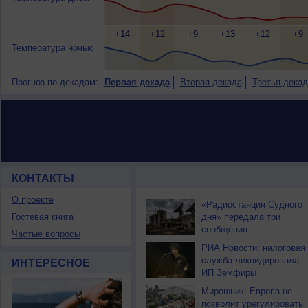
+14
+12
+9
+13
+12
+9
Температура ночью
Прогноз по декадам:
Первая декада
Вторая декада
Третья декад
КОНТАКТЫ
НОВОСТИ ПАРТНЕРОВ
О проекте
«Радиостанция Судного
Гостевая книга
дня» передала три
сообщения
Частые вопросы
РИА Новости: налоговая
служба ликвидировала
ИНТЕРЕСНОЕ
ИП Земфиры
Мирошник: Европа не
позволит урегулировать