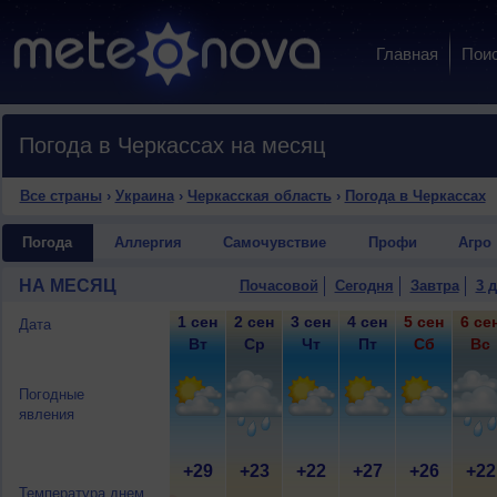
Главная
Пои
Погода в Черкассах на месяц
Все страны
›
Украина
›
Черкасская область
›
Погода в Черкассах
Погода
Аллергия
Самочувствие
Профи
Агро
НА МЕСЯЦ
Почасовой
Сегодня
Завтра
3 
1 сен
2 сен
3 сен
4 сен
5 сен
6 се
Дата
Вт
Ср
Чт
Пт
Сб
Вс
Погодные
явления
+29
+23
+22
+27
+26
+22
Температура днем