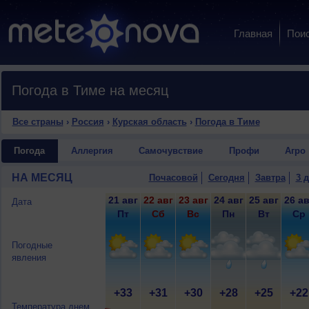
Главная
Пои
Погода в Тиме на месяц
Все страны
›
Россия
›
Курская область
›
Погода в Тиме
Погода
Аллергия
Самочувствие
Профи
Агро
НА МЕСЯЦ
Почасовой
Сегодня
Завтра
3 
21 авг
22 авг
23 авг
24 авг
25 авг
26 ав
Дата
Пт
Сб
Вс
Пн
Вт
Ср
Погодные
явления
+33
+31
+30
+28
+25
+22
Температура днем