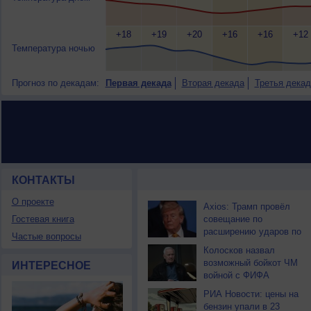
+18
+19
+20
+16
+16
+12
Температура ночью
Прогноз по декадам:
Первая декада
Вторая декада
Третья декад
КОНТАКТЫ
НОВОСТИ ПАРТНЕРОВ
О проекте
Axios: Трамп провёл
Гостевая книга
совещание по
расширению ударов по
Частые вопросы
Ирану
Колосков назвал
возможный бойкот ЧМ
ИНТЕРЕСНОЕ
войной с ФИФА
РИА Новости: цены на
бензин упали в 23