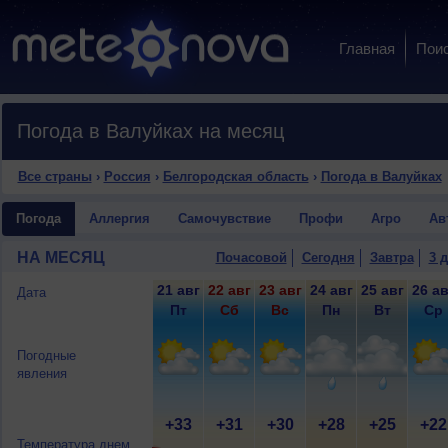
Главная
Пои
Погода в Валуйках на месяц
Все страны
›
Россия
›
Белгородская область
›
Погода в Валуйках
Погода
Аллергия
Самочувствие
Профи
Агро
Ав
НА МЕСЯЦ
Почасовой
Сегодня
Завтра
3 
21 авг
22 авг
23 авг
24 авг
25 авг
26 ав
Дата
Пт
Сб
Вс
Пн
Вт
Ср
Погодные
явления
+33
+31
+30
+28
+25
+22
Температура днем