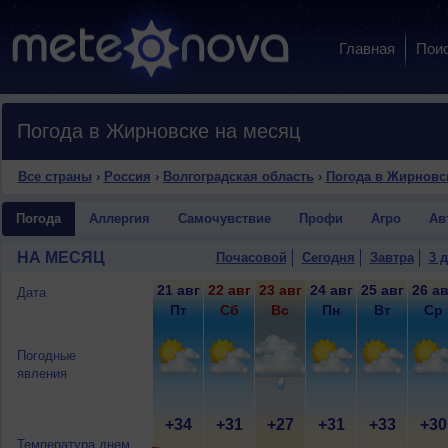
Главная
Пои
Погода в Жирновске на месяц
Все страны
›
Россия
›
Волгоградская область
›
Погода в Жирновс
Погода
Аллергия
Самочувствие
Профи
Агро
Ав
НА МЕСЯЦ
Почасовой
Сегодня
Завтра
3 
21 авг
22 авг
23 авг
24 авг
25 авг
26 ав
Дата
Пт
Сб
Вс
Пн
Вт
Ср
Погодные
явления
+34
+31
+27
+31
+33
+30
Температура днем