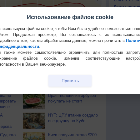
Карты погод
Атмосферно
Использование файлов cookie
+3
+6
+5
+5
+6
+4
+7
+12
+
Климат регио
 используем файлы cookie, чтобы Вам было удобнее пользоваться на
йтом. Продолжая просмотр, Вы соглашаетесь с их использовани
КОНТАКТ
тья декада
Мобильная версия
дробнее о том, как мы обрабатываем данные, можно прочитать в
Полит
О проекте
нфиденциальности
.
 также можете самостоятельно ограничить или полностью запрет
Политика
охранение файлов cookie, изменив соответствующие настрой
конфиденциа
зопасности в Вашем веб-браузере.
Частые вопр
Гостевая книг
Принять
ОВ
па не
Врач: половинки арбузов
лировать
покупать не стоит
раине
ША
NYT: ЦРУ втайне создало
спецгруппу по Кубе
мерова
 Судного
Киев получил около $200