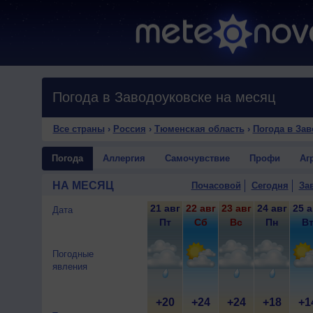
Погода в Заводоуковске на месяц
Все страны
›
Россия
›
Тюменская область
›
Погода в За
Погода
Аллергия
Самочувствие
Профи
Аг
НА МЕСЯЦ
Почасовой
Сегодня
За
21 авг
22 авг
23 авг
24 авг
25 а
Дата
Пт
Сб
Вс
Пн
В
Погодные
явления
+20
+24
+24
+18
+1