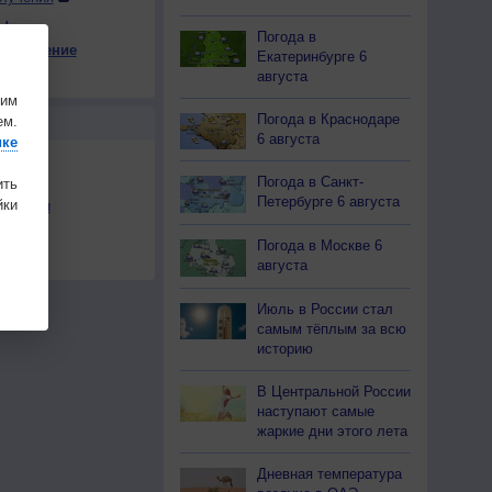
ы
Погода в
е давление
Екатеринбурге 6
12
+9
+7
+9
+14
+7
+3
+3
+4
августа
на
шим
Погода в Краснодаре
ем.
Ы
6 августа
ике
Погода в Санкт-
ить
Петербурге 6 августа
ки
льности
осы
Погода в Москве 6
а
августа
Июль в России стал
самым тёплым за всю
историю
В Центральной России
наступают самые
жаркие дни этого лета
Дневная температура