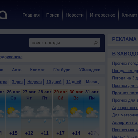
Главная
Поиск
Новости
Интересное
Климат
РЕКЛАМА
В ЗАВОД
водоуковске
Прогноз пого
ро
Авто
Климат
Г/м бури
УФ-индекс
Погода сегод
Погода на 3 
втра
3 дня
Неделя
10 дней
14 дней
Месяц
Прогноз для 
вг
26 авг
27 авг
28 авг
29 авг
30 авг
31 авг
1 сен
2 сен
3 
Прогноз пог
т
Ср
Чт
Пт
Сб
Вс
Пн
Вт
Ср
Прогноз для 
Агропрогноз 
Для метеочу
Аллергия на
Прогноз магн
4
+15
+12
+11
+17
+14
+17
+20
+22
+
Индекс УФ-из