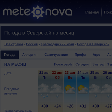
Главная
Пои
Погода в Северской на месяц
Все страны
›
Россия
›
Краснодарский край
›
Погода в Северской
Погода
Аллергия
Самочувствие
Профи
Агро
Ав
НА МЕСЯЦ
Почасовой
Сегодня
Завтра
3 
21 авг
22 авг
23 авг
24 авг
25 авг
26 ав
Дата
Пт
Сб
Вс
Пн
Вт
Ср
Погодные
явления
+30
+24
+28
+31
+30
+27
Температура днем