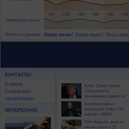
+17
+13
+15
+16
+18
+16
Температура ночью
Прогноз по декадам:
Первая декада
Вторая декада
Третья декад
КОНТАКТЫ
НОВОСТИ ПАРТНЕРОВ
О проекте
Axios: Трамп провёл
Гостевая книга
совещание по
расширению ударов по
Частые вопросы
Ирану
Колосков назвал
возможный бойкот ЧМ
ИНТЕРЕСНОЕ
войной с ФИФА
РИА Новости: цены на
бензин упали в 23