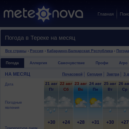
Главная
Пои
Погода в Тереке на месяц
Все страны
›
Россия
›
Кабардино-Балкарская Республика
›
Погода
Погода
Аллергия
Самочувствие
Профи
Агро
НА МЕСЯЦ
Почасовой
Сегодня
Завтра
3 
21 авг
22 авг
23 авг
24 авг
25 авг
26 ав
Дата
Пт
Сб
Вс
Пн
Вт
Ср
Погодные
явления
+30
+24
+28
+31
+30
+27
Температура днем