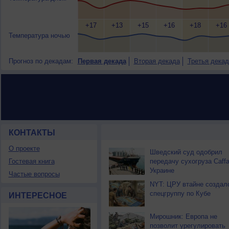
+17
+13
+15
+16
+18
+16
Температура ночью
Прогноз по декадам:
Первая декада
Вторая декада
Третья декад
КОНТАКТЫ
НОВОСТИ ПАРТНЕРОВ
О проекте
Шведский суд одобрил
Гостевая книга
передачу сухогруза Caff
Украине
Частые вопросы
NYT: ЦРУ втайне создал
спецгруппу по Кубе
ИНТЕРЕСНОЕ
Мирошник: Европа не
позволит урегулировать