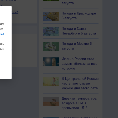
августа
ы
е давление
Погода в Краснодаре
11
+5
+10
+12
+14
+7
+4
+4
+3
6 августа
на
шим
Погода в Санкт-
ем.
Ы
Петербурге 6 августа
ике
Погода в Москве 6
ить
августа
ки
льности
осы
Июль в России стал
а
самым тёплым за всю
историю
В Центральной России
наступают самые
жаркие дни этого лета
Дневная температура
воздуха в ОАЭ
превысила +51°