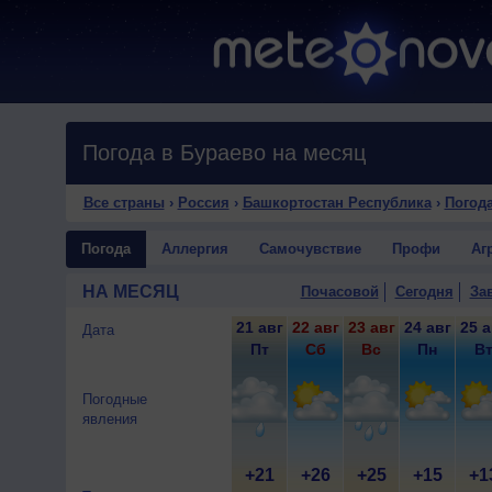
Погода в Бураево на месяц
Все страны
›
Россия
›
Башкортостан Республика
›
Погода
Погода
Аллергия
Самочувствие
Профи
Аг
НА МЕСЯЦ
Почасовой
Сегодня
За
21 авг
22 авг
23 авг
24 авг
25 а
Дата
Пт
Сб
Вс
Пн
В
Погодные
явления
+21
+26
+25
+15
+1