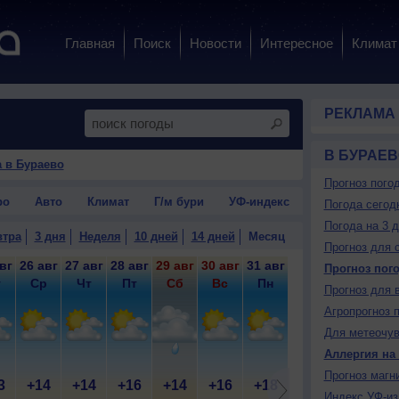
Главная
Поиск
Новости
Интересное
Климат
РЕКЛАМА
В БУРАЕВ
 в Бураево
Прогноз пого
ро
Авто
Климат
Г/м бури
УФ-индекс
Погода сегод
Погода на 3 
втра
3 дня
Неделя
10 дней
14 дней
Месяц
Прогноз для 
вг
26 авг
27 авг
28 авг
29 авг
30 авг
31 авг
1 сен
2 сен
3 
Прогноз пог
т
Ср
Чт
Пт
Сб
Вс
Пн
Вт
Ср
Прогноз для 
Агропрогноз 
Для метеочу
Аллергия на
Прогноз магн
3
+14
+14
+16
+14
+16
+18
+21
+23
+
Индекс УФ-из