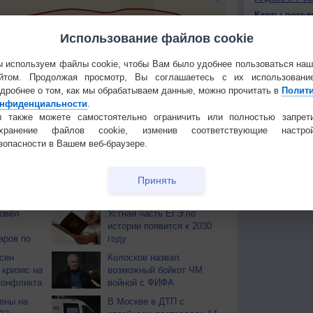
Карты погод
Атмосферно
Использование файлов cookie
0
+4
0
+7
0
+2
+5
+12
+
Климат регио
 используем файлы cookie, чтобы Вам было удобнее пользоваться на
йтом. Продолжая просмотр, Вы соглашаетесь с их использовани
КОНТАКТ
тья декада
Мобильная версия
дробнее о том, как мы обрабатываем данные, можно прочитать в
Полит
О проекте
нфиденциальности
.
 также можете самостоятельно ограничить или полностью запрет
Политика
охранение файлов cookie, изменив соответствующие настрой
конфиденциа
зопасности в Вашем веб-браузере.
Частые вопр
Гостевая книг
Принять
ОВ
ровёл
Устная часть ЕГЭ по
истории появится к 2030
аров по
году
сен
Колосков назвал
 кризис на
возможный бойкот ЧМ
конфликта
войной с ФИФА
ены на
В Москве в ДТП с