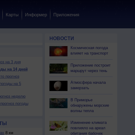
Карты
Информер
Приложения
НОВОСТИ
Космическая погода
влияет на транспорт
оз на 3 дня
Приложение построит
ды на 14 дней
маршрут через тень
то прогноз
Атмосфера начала
погоды на 5
замерзать
огноз неделю
В Приморье
прогноз погоды
обнаружены морские
волны тепла
Изменение климата
ТЫ
повлияло на ареал
ах
8 км
обитания бабочек