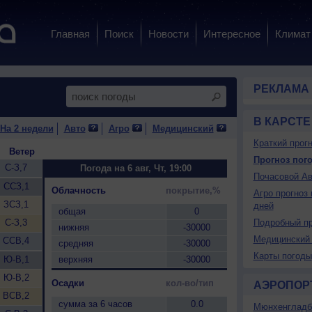
Главная
Поиск
Новости
Интересное
Климат
РЕКЛАМА
В КАРСТЕ
На 2 недели
Авто
Агро
Медицинский
Краткий прогн
Ветер
Прогноз пого
С-З,7
Погода на 6 авг, Чт, 19:00
Почасовой Ав
ССЗ,1
Облачность
покрытие,%
Агро прогноз 
ЗСЗ,1
дней
общая
0
С-З,3
Подробный пр
нижняя
-30000
Медицинский 
ССВ,4
средняя
-30000
Карты погоды
Ю-В,1
верхняя
-30000
Ю-В,2
Осадки
кол-во/тип
АЭРОПОР
ВСВ,2
сумма за 6 часов
0.0
Мюнхенгладб