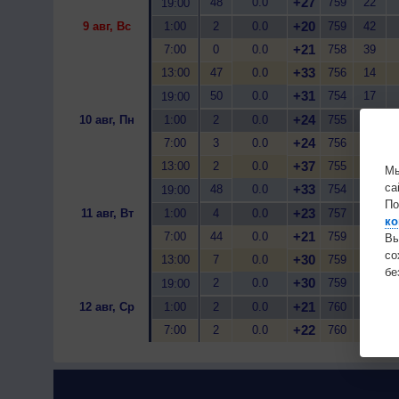
+27
48
0.0
759
22
19:00
+20
9 авг, Вс
1:00
2
0.0
759
42
+21
7:00
0
0.0
758
39
+33
13:00
47
0.0
756
14
+31
50
0.0
754
17
19:00
+24
10 авг, Пн
1:00
2
0.0
755
31
+24
7:00
3
0.0
756
33
+37
13:00
2
0.0
755
13
Мы
са
+33
48
0.0
754
20
19:00
По
+23
11 авг, Вт
1:00
4
0.0
757
49
ко
+21
7:00
44
0.0
759
60
Вы
с
+30
13:00
7
0.0
759
30
бе
+30
2
0.0
759
29
19:00
+21
12 авг, Ср
1:00
2
0.0
760
46
+22
7:00
2
0.0
760
47