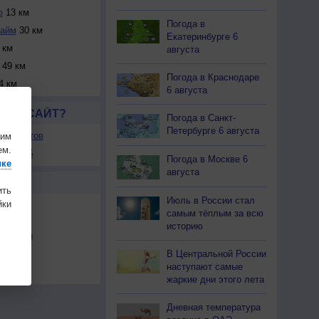
ф
13 км
Погода в
айм
30 км
Екатеринбурге 6
 км
августа
49 км
Погода в Краснодаре
4 км
6 августа
ЛСЯ САЙТ?
Погода в Санкт-
Петербурге 6 августа
ля сайтов
шим
ем.
ы в RSS
Погода в Москве 6
ике
августа
Ы
ить
Июль в России стал
ки
самым тёплым за всю
историю
льности
В Центральной России
осы
наступают самые
а
жаркие дни этого лета
Дневная температура