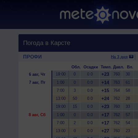
Погода в Карсте
ПРОФИ
На 3 дня
Обл.
Осадки
Темп.
Давл.
Вл.
+23
19:00
0
0.0
760
30
6 авг, Чт
+14
7 авг, Пт
1:00
0
0.0
763
61
+15
7:00
3
0.0
764
58
+24
13:00
50
0.0
762
28
+23
19:00
15
0.0
760
33
+17
8 авг, Сб
1:00
0
0.0
762
57
+17
7:00
2
0.0
762
54
+27
13:00
0
0.0
760
23