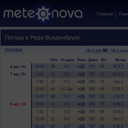
Главная
Пои
Погода в Реда-Вьеденбруке
ПРОФИ
На 3 дня
На 2 нед
Обл.
Осадки
Темп.
Давл.
Вл.
Ветер
+22
19:00
28
0.0
757
35
ЗСЗ,7
6 авг, Чт
+12
7 авг, Пт
1:00
0
0.0
760
71
ЗЮЗ,2
+14
7:00
12
0.0
760
73
Зап,2
+20
13:00
43
0.1 Дж
759
49
ССВ,3
+19
19:00
49
0.0
758
55
С-В,3
+13
8 авг, Сб
1:00
2
0.0
759
77
Ю-В,2
+15
7:00
2
0.0
759
68
Ю-В,1
+25
13:00
11
0.0
758
30
Вст,2
+23
47
0.0
757
40
С-В,3
19:00