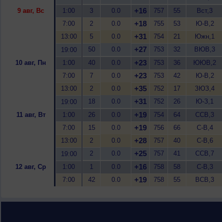
+16
9 авг, Вс
1:00
3
0.0
757
55
Вст,3
+18
7:00
2
0.0
755
53
Ю-В,2
+31
13:00
5
0.0
754
21
Южн,1
+27
50
0.0
753
32
ВЮВ,3
19:00
+23
10 авг, Пн
1:00
40
0.0
753
36
ЮЮВ,2
+23
7:00
7
0.0
753
42
Ю-В,2
+35
13:00
2
0.0
752
17
ЗЮЗ,4
+31
18
0.0
752
26
Ю-З,1
19:00
+19
11 авг, Вт
1:00
26
0.0
754
64
ССВ,3
+19
7:00
15
0.0
756
66
С-В,4
+28
13:00
2
0.0
757
40
С-В,6
+25
2
0.0
757
41
ССВ,7
19:00
+16
12 авг, Ср
1:00
1
0.0
758
58
С-В,3
+19
7:00
42
0.0
758
55
ВСВ,3