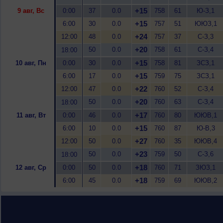
+15
9 авг, Вс
0:00
37
0.0
758
61
Ю-З,1
+15
6:00
30
0.0
757
51
ЮЮЗ,1
+24
12:00
48
0.0
757
37
С-З,3
+20
50
0.0
758
61
С-З,4
18:00
+15
10 авг, Пн
0:00
30
0.0
758
81
ЗСЗ,1
+15
6:00
17
0.0
759
75
ЗСЗ,1
+22
12:00
47
0.0
760
52
С-З,4
+20
50
0.0
760
63
С-З,4
18:00
+17
11 авг, Вт
0:00
46
0.0
760
80
ЮЮВ,1
+15
6:00
10
0.0
760
87
Ю-В,3
+27
12:00
50
0.0
760
35
ЮЮВ,4
+23
50
0.0
759
50
С-З,6
18:00
+18
12 авг, Ср
0:00
50
0.0
760
71
ЗЮЗ,1
+18
6:00
45
0.0
759
69
ЮЮВ,2