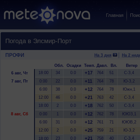
Главная
Пои
Погода в Элсмир-Порт
ПРОФИ
На 3 дня
На 2 нед
Обл.
Осадки
Темп.
Давл.
Вл.
Ветер
+17
18:00
34
0.0
764
51
С-З,4
6 авг, Чт
+11
7 авг, Пт
0:00
22
0.0
764
78
Ю-З,2
+12
6:00
38
0.0
764
78
Южн,1
+21
12:00
46
0.0
763
42
С-З,4
+18
18:00
2
0.0
762
50
С-З,4
+12
8 авг, Сб
0:00
1
0.0
762
78
ЮЮЗ,1
+12
6:00
31
0.0
761
71
ЮЮВ,2
+25
12:00
2
0.0
759
21
Ю-З,2
+21
23
0.0
758
40
С-З,4
18:00