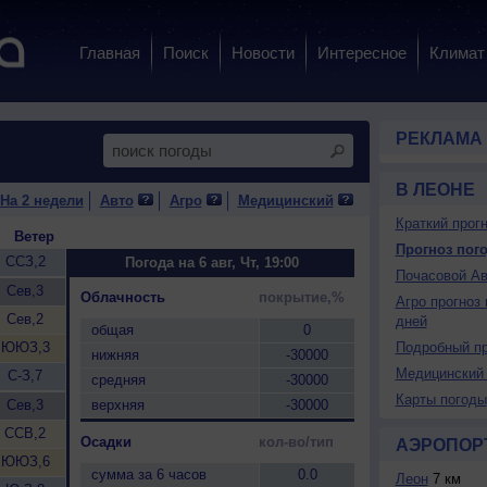
Главная
Поиск
Новости
Интересное
Климат
РЕКЛАМА
В ЛЕОНЕ
На 2 недели
Авто
Агро
Медицинский
Краткий прогн
Ветер
Прогноз пого
ССЗ,2
Погода на 6 авг, Чт, 19:00
Почасовой Ав
Сев,3
Облачность
покрытие,%
Агро прогноз 
Сев,2
дней
общая
0
ЮЮЗ,3
Подробный пр
нижняя
-30000
Медицинский 
С-З,7
средняя
-30000
Карты погоды
Сев,3
верхняя
-30000
ССВ,2
Осадки
кол-во/тип
АЭРОПОР
ЮЮЗ,6
сумма за 6 часов
0.0
Леон
7 км