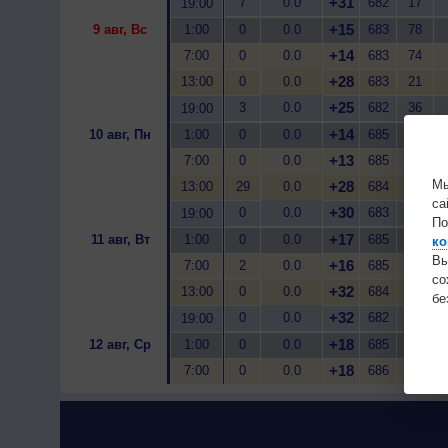
+31
7
0.0
682
17
19:00
+15
9 авг, Вс
1:00
0
0.0
683
78
+14
7:00
0
0.0
683
74
+28
13:00
0
0.0
683
21
+25
3
0.0
682
36
19:00
+14
10 авг, Пн
1:00
0
0.0
685
88
+13
7:00
0
0.0
685
81
Мы
+28
13:00
29
0.0
684
24
са
+30
0
0.0
683
20
19:00
По
+17
11 авг, Вт
1:00
0
0.0
685
77
ко
Вы
+16
7:00
2
0.0
685
68
с
+32
13:00
0
0.0
684
18
бе
+32
0
0.0
682
16
19:00
+18
12 авг, Ср
1:00
0
0.0
685
67
+18
7:00
0
0.0
686
55