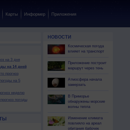
Карты
Информер
Приложения
НОВОСТИ
Космическая погода
влияет на транспорт
оз на 3 дня
Приложение построит
ды на 14 дней
маршрут через тень
то прогноз
Атмосфера начала
погоды на 5
замерзать
огноз неделю
В Приморье
прогноз погоды
обнаружены морские
волны тепла
Изменение климата
ТЫ
повлияло на ареал
обитания бабочек