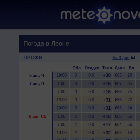
Погода в Леоне
ПРОФИ
На 3 дня
Обл.
Осадки
Темп.
Давл.
Вл.
+30
19:00
0
0.0
685
28
6 авг, Чт
+15
7 авг, Пт
1:00
0
0.0
687
85
+16
7:00
0
0.0
686
75
+31
13:00
0
0.0
686
22
+31
19:00
3
0.0
683
24
+18
8 авг, Сб
1:00
2
0.0
685
56
+17
7:00
2
0.0
684
56
+32
13:00
2
0.0
683
18