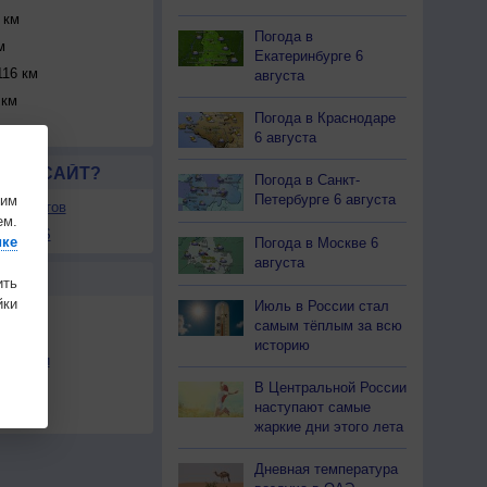
 км
Погода в
м
Екатеринбурге 6
16 км
августа
 км
Погода в Краснодаре
м
6 августа
ЛСЯ САЙТ?
Погода в Санкт-
Петербурге 6 августа
шим
ля сайтов
ем.
ы в RSS
ике
Погода в Москве 6
августа
Ы
ить
ки
Июль в России стал
самым тёплым за всю
историю
льности
В Центральной России
осы
наступают самые
а
жаркие дни этого лета
Дневная температура