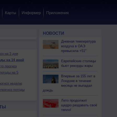
Карты
Информер
Приложения
НОВОСТИ
Дневная температура
воздуха в ОАЭ
превысила +51°
оз на 3 дня
ды на 14 дней
Европейские столицы
бьют рекорды жары
то прогноз
погоды на 5
Впервые за 155 лет в
Лондоне в течение
огноз неделю
месяца не выпадал
прогноз погоды
дождь
Лето продолжит
щедро раздавать своё
ТЫ
тепло!