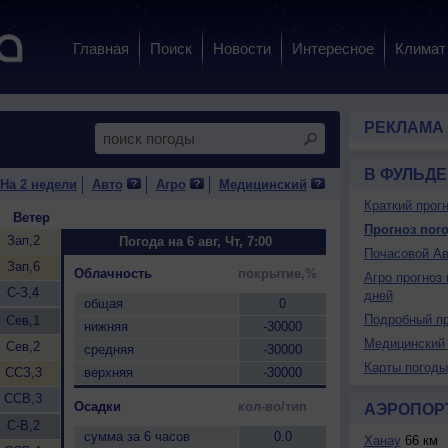
Главная
Поиск
Новости
Интересное
Климат
РЕКЛАМА
В ФУЛЬДЕ
На 2 недели
Авто
Агро
Медицинский
Краткий прогн
Ветер
Прогноз пого
Зап,2
Погода на 6 авг, Чт, 7:00
Почасовой Ав
Зап,6
Облачность
покрытие,%
Агро прогноз 
С-З,4
дней
общая
0
Подробный пр
Сев,1
нижняя
-30000
Медицинский 
Сев,2
средняя
-30000
Карты погоды
ССЗ,3
верхняя
-30000
ССВ,3
Осадки
кол-во/тип
АЭРОПОР
С-В,2
сумма за 6 часов
0.0
Ханау
66 км