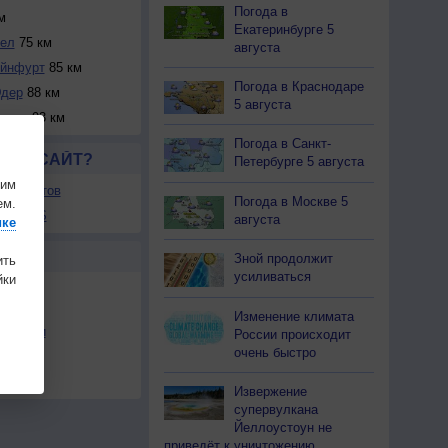
Погода в
м
Екатеринбурге 5
дел
75 км
августа
йнфурт
85 км
Погода в Краснодаре
дер
88 км
5 августа
льца
93 км
Погода в Санкт-
ЛСЯ САЙТ?
Петербурге 5 августа
шим
ля сайтов
Погода в Москве 5
ем.
ы в RSS
августа
ике
Ы
Зной продолжит
ить
усиливаться
ки
Изменение климата
льности
России происходит
очень быстро
осы
а
Извержение
супервулкана
Йеллоустоун не
приведёт к уничтожению