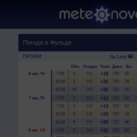
Погода в Фульде
ПРОФИ
На 3 дня
Обл.
Осадки
Темп.
Давл.
Вл.
+18
6 авг, Чт
7:00
0
0.0
730
60
+25
13:00
1
0.0
730
29
+20
19:00
40
0.0
731
41
1:00
+12
7 авг, Пт
0
0.0
733
66
+14
7:00
3
0.0
733
62
+23
13:00
0
0.0
732
29
+20
8
0.0
731
46
19:00
+11
8 авг, Сб
1:00
0
0.0
732
83