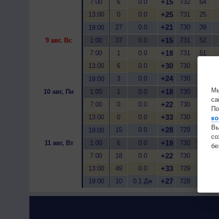
+15
7:00
6
0.0
732
64
+25
13:00
0
0.0
731
25
+21
27
0.0
730
39
19:00
+15
9 авг, Вс
1:00
37
0.0
731
52
+18
7:00
1
0.0
731
51
+30
13:00
6
0.0
730
18
+24
3
0.0
730
31
19:00
Мы
+18
10 авг, Пн
1:00
1
0.0
730
38
са
+22
7:00
0
0.0
730
36
По
+33
13:00
0
0.0
730
16
ко
Вы
+28
15
0.0
729
31
19:00
с
+19
11 авг, Вт
1:00
6
0.0
730
45
бе
+22
7:00
18
0.0
730
42
+33
13:00
49
0.0
729
22
+27
19:00
10
0.1 Дж
728
40