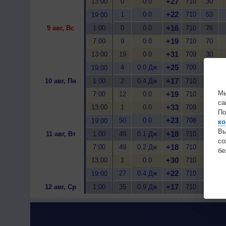
+27
13:00
0
0.0
710
30
+22
1
0.0
710
53
19:00
+16
9 авг, Вс
1:00
0
0.0
710
76
+19
7:00
9
0.0
710
70
+31
13:00
19
0.0
709
30
+25
4
0.0 Дж
709
48
19:00
+17
10 авг, Пн
1:00
2
0.4 Дж
710
79
Мы
+19
7:00
12
0.0
710
72
са
+33
13:00
1
0.0
709
24
По
+23
50
0.0
708
51
19:00
ко
Вы
+18
11 авг, Вт
1:00
49
0.1 Дж
710
80
с
+18
7:00
49
0.2 Дж
710
83
бе
+30
13:00
1
0.0
710
36
+22
27
0.4 Дж
710
64
19:00
+17
12 авг, Ср
1:00
35
0.9 Дж
710
83