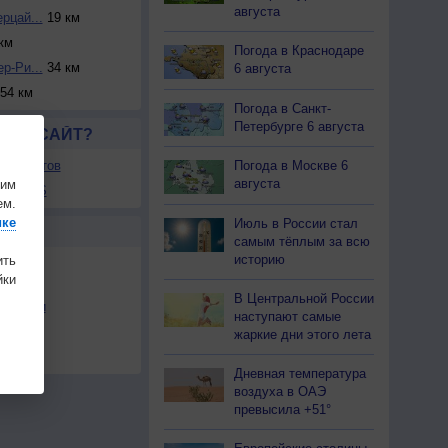
августа
рцай...
19 км
км
Погода в Краснодаре
р-Ри...
34 км
6 августа
54 км
Погода в Санкт-
Петербурге 6 августа
ЛСЯ САЙТ?
ля сайтов
Погода в Москве 6
августа
шим
ы в RSS
ем.
ике
Июль в России стал
Ы
самым тёплым за всю
историю
ить
ки
В Центральной России
льности
наступают самые
осы
жаркие дни этого лета
а
Дневная температура
воздуха в ОАЭ
превысила +51°