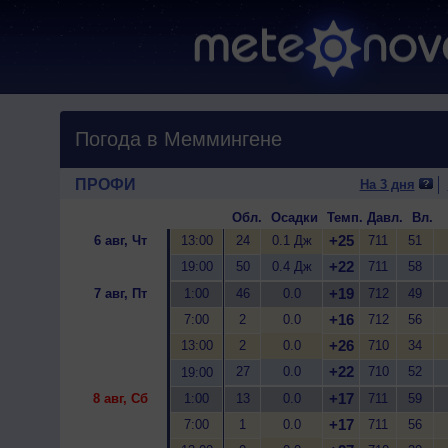
Погода в Меммингене
ПРОФИ
На 3 дня
Обл.
Осадки
Темп.
Давл.
Вл.
+25
6 авг, Чт
13:00
24
0.1 Дж
711
51
+22
19:00
50
0.4 Дж
711
58
+19
7 авг, Пт
1:00
46
0.0
712
49
+16
7:00
2
0.0
712
56
+26
13:00
2
0.0
710
34
+22
27
0.0
710
52
19:00
+17
8 авг, Сб
1:00
13
0.0
711
59
+17
7:00
1
0.0
711
56