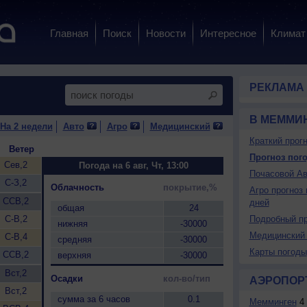
Главная
Поиск
Новости
Интересное
Климат
РЕКЛАМА
В МЕММИ
На 2 недели
Авто
Агро
Медицинский
Краткий прогн
Ветер
Прогноз пого
Сев,2
Погода на 6 авг, Чт, 13:00
Почасовой Ав
С-З,2
Облачность
покрытие,%
Агро прогноз 
ССВ,2
дней
общая
24
С-В,2
Подробный пр
нижняя
-30000
Медицинский 
С-В,4
средняя
-30000
Карты погоды
ССВ,2
верхняя
-30000
Вст,2
Осадки
кол-во/тип
АЭРОПОР
Вст,2
сумма за 6 часов
0.1
Мемминген
4 