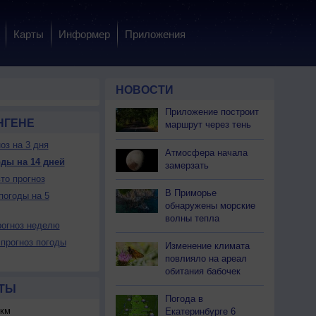
Карты
Информер
Приложения
НОВОСТИ
Приложение построит
НГЕНЕ
маршрут через тень
оз на 3 дня
Атмосфера начала
ды на 14 дней
замерзать
то прогноз
В Приморье
погоды на 5
обнаружены морские
волны тепла
огноз неделю
прогноз погоды
Изменение климата
повлияло на ареал
обитания бабочек
ТЫ
Погода в
км
Екатеринбурге 6