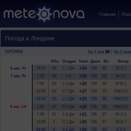
Главная
Пои
Погода в Лондоне
ПРОФИ
На 3 дня
На 2 нед
Обл.
Осадки
Темп.
Давл.
Вл.
Ветер
+24
19:00
50
1.7 Дж
740
82
ЗСЗ,1
6 авг, Чт
+20
7 авг, Пт
1:00
45
0.0
740
89
Вст,2
+20
7:00
50
1.4 Дж
740
94
Ю-В,2
+27
13:00
42
2.7 Дж
740
70
ЮЮЗ,6
+23
19:00
33
2.2 Дж
738
85
ЮЮЗ,3
+18
8 авг, Сб
1:00
47
0.4 Дж
736
90
ЮЮЗ,3
+21
7:00
47
1.9 Дж
736
97
Ю-З,3
+29
13:00
2
0.2 Дж
736
57
ЗЮЗ,7
+23
8
5.6 Дж
735
83
С-З,3
19:00