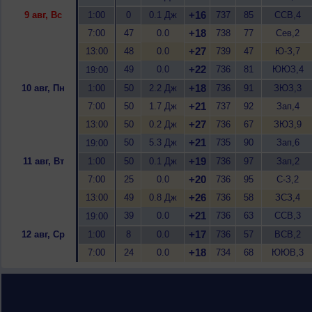
+16
9 авг, Вс
1:00
0
0.1 Дж
737
85
ССВ,4
+18
7:00
47
0.0
738
77
Сев,2
+27
13:00
48
0.0
739
47
Ю-З,7
+22
49
0.0
736
81
ЮЮЗ,4
19:00
+18
10 авг, Пн
1:00
50
2.2 Дж
736
91
ЗЮЗ,3
+21
7:00
50
1.7 Дж
737
92
Зап,4
+27
13:00
50
0.2 Дж
736
67
ЗЮЗ,9
+21
50
5.3 Дж
735
90
Зап,6
19:00
+19
11 авг, Вт
1:00
50
0.1 Дж
736
97
Зап,2
+20
7:00
25
0.0
736
95
С-З,2
+26
13:00
49
0.8 Дж
736
58
ЗСЗ,4
+21
39
0.0
736
63
ССВ,3
19:00
+17
12 авг, Ср
1:00
8
0.0
736
57
ВСВ,2
+18
7:00
24
0.0
734
68
ЮЮВ,3