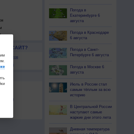
Погода в
Екатеринбурге 6
км
августа
м
Погода в Краснодаре
1 км
6 августа
ЛСЯ САЙТ?
Погода в Санкт-
Петербурге 6 августа
шим
ля сайтов
ем.
ы в RSS
ике
Погода в Москве 6
августа
Ы
ить
ки
Июль в России стал
самым тёплым за всю
историю
льности
В Центральной России
осы
наступают самые
а
жаркие дни этого лета
Дневная температура