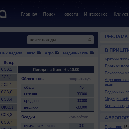
Главная
Поиск
Новости
Интересное
Климат
РЕКЛАМА
В ПРИШТ
На 2 недели
Авто
Агро
Медицинский
Краткий прогн
Ветер
Прогноз пого
ССВ,2
Погода на 6 авг, Чт, 19:00
Почасовой Ав
ЗСЗ,1
Облачность
покрытие,%
Агро прогноз 
ЗСЗ,1
дней
общая
45
ССВ,6
Подробный пр
нижняя
-30000
Медицинский 
ССВ,4
средняя
-30000
Карты погоды
ЮЮЗ,1
верхняя
-30000
ССВ,3
Осадки
кол-во/тип
АЭРОПОР
ССВ,7
сумма за 6 часов
0.0
Приштина
15 