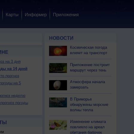
Карты
Информер
Приложения
НОВОСТИ
Космическая погода
ИНЕ
влияет на транспорт
оз на 3 дня
Приложение построит
ды на 14 дней
маршрут через тень
то прогноз
Атмосфера начала
погоды на 5
замерзать
огноз неделю
В Приморье
прогноз погоды
обнаружены морские
волны тепла
Изменение климата
ТЫ
повлияло на ареал
км
обитания бабочек