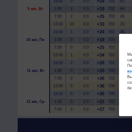
+25
0
0.0
701
41
19:00
+19
9 авг, Вс
1:00
2
0.0
702
66
+25
7:00
2
0.0
703
45
+33
13:00
10
0.0
702
25
+24
1
0.0
702
46
19:00
+19
10 авг, Пн
1:00
0
0.0
703
68
+25
7:00
0
0.0
703
44
Мы
+34
13:00
1
0.0
701
18
са
+26
2
0.0
701
28
19:00
По
+20
11 авг, Вт
1:00
0
0.0
702
42
ко
Вы
+26
7:00
0
0.0
702
30
с
+36
13:00
0
0.0
700
14
бе
+26
0
0.0
700
25
19:00
+21
12 авг, Ср
1:00
0
0.0
702
37
+27
7:00
0
0.0
703
25