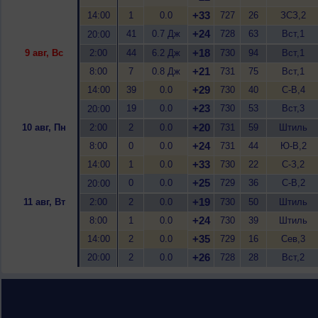
+33
14:00
1
0.0
727
26
ЗСЗ,2
+24
41
0.7 Дж
728
63
Вст,1
20:00
+18
9 авг, Вс
2:00
44
6.2 Дж
730
94
Вст,1
+21
8:00
7
0.8 Дж
731
75
Вст,1
+29
14:00
39
0.0
730
40
С-В,4
+23
19
0.0
730
53
Вст,3
20:00
+20
10 авг, Пн
2:00
2
0.0
731
59
Штиль
+24
8:00
0
0.0
731
44
Ю-В,2
+33
14:00
1
0.0
730
22
С-З,2
+25
0
0.0
729
36
С-В,2
20:00
+19
11 авг, Вт
2:00
2
0.0
730
50
Штиль
+24
8:00
1
0.0
730
39
Штиль
+35
14:00
2
0.0
729
16
Сев,3
+26
20:00
2
0.0
728
28
Вст,2