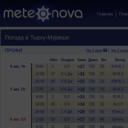
Главная
Пои
Погода в Тыргу-Муреше
ПРОФИ
На 3 дня
На 2 нед
Обл.
Осадки
Темп.
Давл.
Вл.
Ветер
+27
6 авг, Чт
8:00
0
0.0
730
30
ЮЮВ,1
+31
14:00
17
0.1 Дж
728
27
Ю-В,6
+23
20:00
48
0.8 Дж
728
53
ЮЮВ,1
2:00
+19
7 авг, Пт
6
0.6 Дж
728
70
Ю-В,1
+24
8:00
2
0.0
728
51
Ю-В,2
+34
14:00
45
0.0
725
22
Вст,3
+20
6
1.5 Дж
728
81
Южн,1
20:00
+17
8 авг, Сб
2:00
10
0.0
728
86
Штиль
+22
8:00
0
0.0
728
64
Штиль