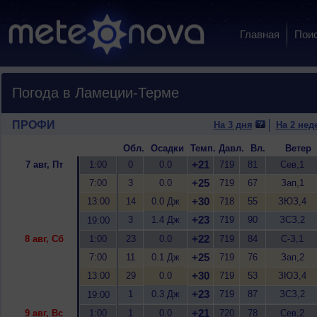
Главная
Пои
Погода в Ламеции-Терме
ПРОФИ
На 3 дня
На 2 нед
Обл.
Осадки
Темп.
Давл.
Вл.
Ветер
+21
7 авг, Пт
1:00
0
0.0
719
81
Сев,1
+25
7:00
3
0.0
719
67
Зап,1
+30
13:00
14
0.0 Дж
718
55
ЗЮЗ,4
+23
3
1.4 Дж
719
90
ЗСЗ,2
19:00
+22
8 авг, Сб
1:00
23
0.0
719
84
С-З,1
+25
7:00
11
0.1 Дж
719
76
Зап,2
+30
13:00
29
0.0
719
53
ЗЮЗ,4
+23
1
0.3 Дж
719
87
ЗСЗ,2
19:00
+21
9 авг, Вс
1:00
1
0.0
720
78
Сев,2