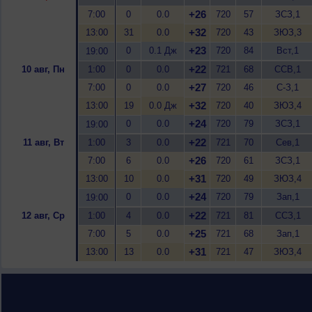
+26
7:00
0
0.0
720
57
ЗСЗ,1
+32
13:00
31
0.0
720
43
ЗЮЗ,3
+23
0
0.1 Дж
720
84
Вст,1
19:00
+22
10 авг, Пн
1:00
0
0.0
721
68
ССВ,1
+27
7:00
0
0.0
720
46
С-З,1
+32
13:00
19
0.0 Дж
720
40
ЗЮЗ,4
+24
0
0.0
720
79
ЗСЗ,1
19:00
+22
11 авг, Вт
1:00
3
0.0
721
70
Сев,1
+26
7:00
6
0.0
720
61
ЗСЗ,1
+31
13:00
10
0.0
720
49
ЗЮЗ,4
+24
0
0.0
720
79
Зап,1
19:00
+22
12 авг, Ср
1:00
4
0.0
721
81
ССЗ,1
+25
7:00
5
0.0
721
68
Зап,1
+31
13:00
13
0.0
721
47
ЗЮЗ,4