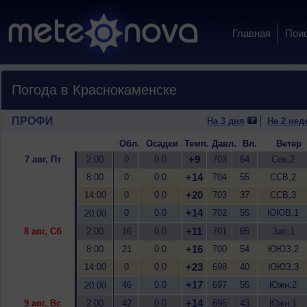
Главная
Пои
Погода в Краснокаменске
ПРОФИ
На 3 дня
На 2 нед
Обл.
Осадки
Темп.
Давл.
Вл.
Ветер
+9
7 авг, Пт
2:00
0
0.0
703
64
Сев,2
+14
8:00
0
0.0
704
55
ССВ,2
+20
14:00
0
0.0
703
37
ССВ,3
+14
0
0.0
702
55
ЮЮВ,1
20:00
+11
8 авг, Сб
2:00
16
0.0
701
65
Зап,1
+16
8:00
21
0.0
700
54
ЮЮЗ,2
+23
14:00
0
0.0
698
40
ЮЮЗ,3
+17
46
0.0
697
55
Южн,2
20:00
+14
9 авг, Вс
2:00
42
0.0
695
43
Южн,1