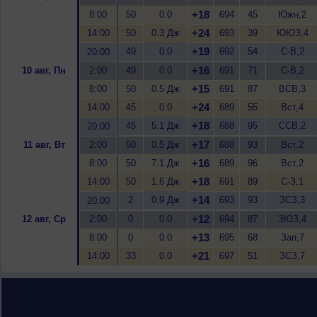
+18
8:00
50
0.0
694
45
Южн,2
+24
14:00
50
0.3 Дж
693
39
ЮЮЗ,4
+19
49
0.0
692
54
С-В,2
20:00
+16
10 авг, Пн
2:00
49
0.0
691
71
С-В,2
+15
8:00
50
0.5 Дж
691
87
ВСВ,3
+24
14:00
45
0.0
689
55
Вст,4
+18
45
5.1 Дж
688
95
ССВ,2
20:00
+17
11 авг, Вт
2:00
50
0.5 Дж
688
93
Вст,2
+16
8:00
50
7.1 Дж
689
96
Вст,2
+18
14:00
50
1.6 Дж
691
89
С-З,1
+14
2
0.9 Дж
693
93
ЗСЗ,3
20:00
+12
12 авг, Ср
2:00
0
0.0
694
87
ЗЮЗ,4
+13
8:00
0
0.0
695
68
Зап,7
+21
14:00
33
0.0
697
51
ЗСЗ,7