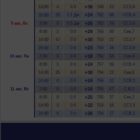
+36
14:00
4
0.0
749
23
ССЗ,6
+24
25
2.1 Дж
752
68
ССВ,4
20:00
+20
9 авг, Вс
2:00
0
0.5 Дж
752
79
ССЗ,6
+24
8:00
2
0.0
754
50
Сев,7
+30
14:00
47
0.0
753
22
ССЗ,7
+23
3
0.0
754
34
ССЗ,6
20:00
+18
10 авг, Пн
2:00
0
0.0
756
53
Сев,4
+24
8:00
0
0.0
757
39
ССВ,4
+30
14:00
25
0.0
754
22
Сев,6
+24
0
0.0
754
32
ССВ,3
20:00
+19
11 авг, Вт
2:00
0
0.0
755
47
С-В,2
+25
8:00
0
0.0
755
37
Сев,2
+32
14:00
0
0.0
754
18
ССЗ,3
+26
20:00
0
0.0
754
27
ССВ,2