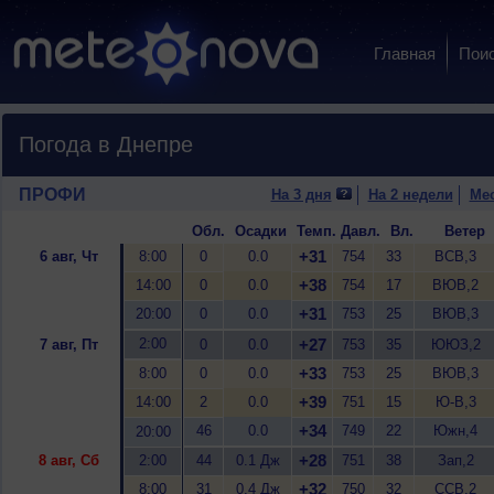
Главная
Пои
Погода в Днепре
ПРОФИ
На 3 дня
На 2 недели
Ме
Обл.
Осадки
Темп.
Давл.
Вл.
Ветер
+31
6 авг, Чт
8:00
0
0.0
754
33
ВСВ,3
+38
14:00
0
0.0
754
17
ВЮВ,2
+31
20:00
0
0.0
753
25
ВЮВ,3
2:00
+27
7 авг, Пт
0
0.0
753
35
ЮЮЗ,2
+33
8:00
0
0.0
753
25
ВЮВ,3
+39
14:00
2
0.0
751
15
Ю-В,3
+34
46
0.0
749
22
Южн,4
20:00
+28
8 авг, Сб
2:00
44
0.1 Дж
751
38
Зап,2
+32
8:00
31
0.4 Дж
750
32
ССВ,2