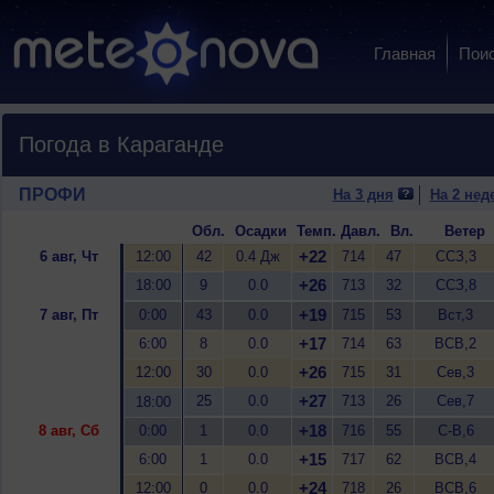
Главная
Пои
Погода в Караганде
ПРОФИ
На 3 дня
На 2 нед
Обл.
Осадки
Темп.
Давл.
Вл.
Ветер
+22
6 авг, Чт
12:00
42
0.4 Дж
714
47
ССЗ,3
+26
18:00
9
0.0
713
32
ССЗ,8
+19
7 авг, Пт
0:00
43
0.0
715
53
Вст,3
+17
6:00
8
0.0
714
63
ВСВ,2
+26
12:00
30
0.0
715
31
Сев,3
+27
25
0.0
713
26
Сев,7
18:00
+18
8 авг, Сб
0:00
1
0.0
716
55
С-В,6
+15
6:00
1
0.0
717
62
ВСВ,4
+24
12:00
0
0.0
718
26
ВСВ,6