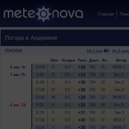
Главная
Пои
Погода в Андижане
ПРОФИ
На 3 дня
На 2 нед
Обл.
Осадки
Темп.
Давл.
Вл.
Ветер
+26
23:00
0
0.0
705
25
ВЮВ,2
6 авг, Чт
+23
7 авг, Пт
5:00
0
0.0
704
31
Вст,3
+36
11:00
0
0.0
704
12
Зап,3
+39
17:00
47
0.0
701
10
Зап,4
+28
23:00
44
0.0
704
22
ВЮВ,2
+25
8 авг, Сб
5:00
8
0.0
704
28
Вст,3
+37
11:00
0
0.0
704
12
Зап,3
+40
17:00
2
0.0
701
9
ЗЮЗ,3
+28
1
0.0
703
20
ВЮВ,3
23:00