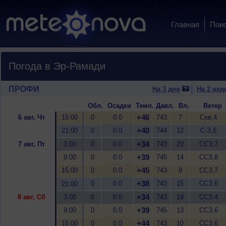
Главная
Пои
Погода в Эр-Рамади
ПРОФИ
На 3 дня
На 2 нед
Обл.
Осадки
Темп.
Давл.
Вл.
Ветер
+46
6 авг, Чт
15:00
0
0.0
743
7
Сев,4
+40
21:00
0
0.0
744
12
С-З,6
+34
7 авг, Пт
3:00
0
0.0
743
20
ССЗ,7
+39
9:00
0
0.0
745
14
ССЗ,8
+45
15:00
0
0.0
743
9
ССЗ,7
+38
0
0.0
743
15
ССЗ,6
21:00
+34
8 авг, Сб
3:00
0
0.0
743
19
ССЗ,4
+39
9:00
0
0.0
745
13
ССЗ,6
+44
15:00
0
0.0
743
10
ССЗ,6