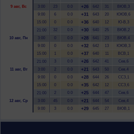
+26
9 авг, Вс
3:00
23
0.0
642
31
ВЮВ,3
+31
9:00
6
0.0
643
20
ЮЮВ,6
+36
15:00
0
0.0
640
12
Ю-В,3
+30
32
0.0
640
25
ВЮВ,2
21:00
+28
10 авг, Пн
3:00
0
0.0
641
23
ВЮВ,4
+32
9:00
0
0.0
642
13
ЮЮВ,3
+37
15:00
1
0.0
640
11
ВСВ,1
+26
3
0.0
642
41
Сев,6
21:00
+21
11 авг, Вт
3:00
2
0.0
643
50
Сев,4
+28
9:00
0
0.0
644
26
ССЗ,1
+35
15:00
0
0.0
642
12
ССЗ,6
+25
2
0.0
644
47
Сев,6
21:00
+21
12 авг, Ср
3:00
45
0.0
644
54
Сев,4
+29
9:00
3
0.0
645
27
ВЮВ,1