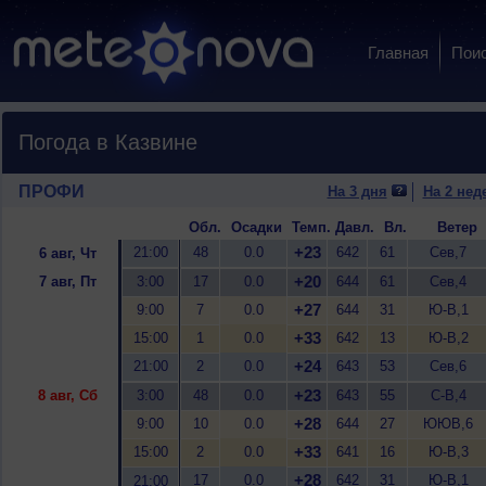
Главная
Пои
Погода в Казвине
ПРОФИ
На 3 дня
На 2 нед
Обл.
Осадки
Темп.
Давл.
Вл.
Ветер
+23
21:00
48
0.0
642
61
Сев,7
6 авг, Чт
+20
7 авг, Пт
3:00
17
0.0
644
61
Сев,4
+27
9:00
7
0.0
644
31
Ю-В,1
+33
15:00
1
0.0
642
13
Ю-В,2
+24
21:00
2
0.0
643
53
Сев,6
+23
8 авг, Сб
3:00
48
0.0
643
55
С-В,4
+28
9:00
10
0.0
644
27
ЮЮВ,6
+33
15:00
2
0.0
641
16
Ю-В,3
+28
17
0.0
642
31
Ю-В,1
21:00