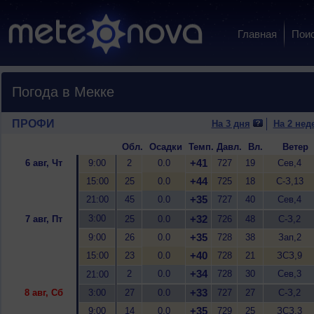
Главная
Пои
Погода в Мекке
ПРОФИ
На 3 дня
На 2 нед
Обл.
Осадки
Темп.
Давл.
Вл.
Ветер
+41
6 авг, Чт
9:00
2
0.0
727
19
Сев,4
+44
15:00
25
0.0
725
18
С-З,13
+35
21:00
45
0.0
727
40
Сев,4
3:00
+32
7 авг, Пт
25
0.0
726
48
С-З,2
+35
9:00
26
0.0
728
38
Зап,2
+40
15:00
23
0.0
728
21
ЗСЗ,9
+34
2
0.0
728
30
Сев,3
21:00
+33
8 авг, Сб
3:00
27
0.0
727
27
С-З,2
+35
9:00
14
0.0
729
25
ЗСЗ,3