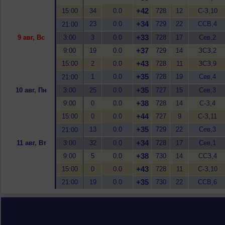
+42
15:00
34
0.0
728
12
С-З,10
+34
23
0.0
729
22
ССВ,4
21:00
+33
9 авг, Вс
3:00
3
0.0
728
17
Сев,2
+37
9:00
19
0.0
729
14
ЗСЗ,2
+43
15:00
2
0.0
728
11
ЗСЗ,9
+35
1
0.0
728
19
Сев,4
21:00
+35
10 авг, Пн
3:00
25
0.0
727
15
Сев,3
+38
9:00
0
0.0
728
14
С-З,4
+44
15:00
0
0.0
727
9
С-З,11
+35
13
0.0
729
22
Сев,3
21:00
+34
11 авг, Вт
3:00
32
0.0
728
17
Сев,1
+38
9:00
5
0.0
730
14
ССЗ,4
+43
15:00
0
0.0
728
11
С-З,10
+35
21:00
19
0.0
730
22
ССВ,6