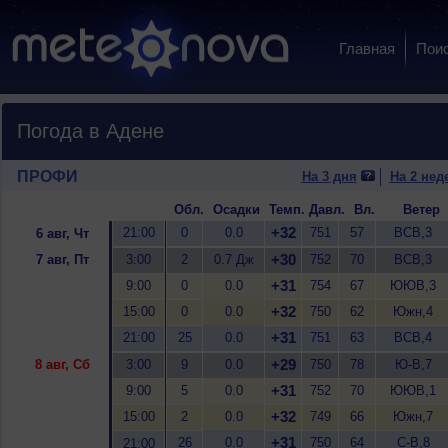
Главная
Пои
Погода в Адене
ПРОФИ
На 3 дня
На 2 нед
Обл.
Осадки
Темп.
Давл.
Вл.
Ветер
+32
21:00
0
0.0
751
57
ВСВ,3
6 авг, Чт
+30
7 авг, Пт
3:00
2
0.7 Дж
752
70
ВСВ,3
+31
9:00
0
0.0
754
67
ЮЮВ,3
+32
15:00
0
0.0
750
62
Южн,4
+31
21:00
25
0.0
751
63
ВСВ,4
+29
8 авг, Сб
3:00
9
0.0
750
78
Ю-В,7
+31
9:00
5
0.0
752
70
ЮЮВ,1
+32
15:00
2
0.0
749
66
Южн,7
+31
26
0.0
750
64
С-В,8
21:00