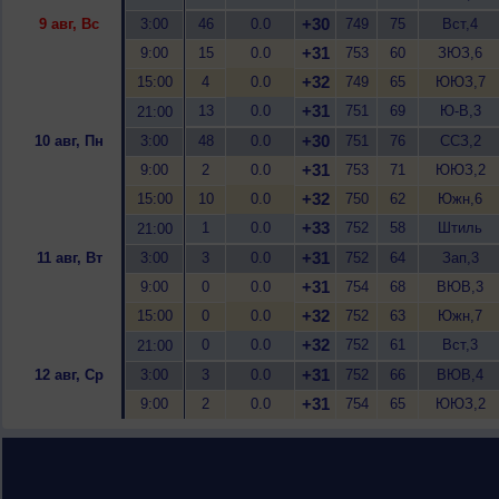
+30
9 авг, Вс
3:00
46
0.0
749
75
Вст,4
+31
9:00
15
0.0
753
60
ЗЮЗ,6
+32
15:00
4
0.0
749
65
ЮЮЗ,7
+31
13
0.0
751
69
Ю-В,3
21:00
+30
10 авг, Пн
3:00
48
0.0
751
76
ССЗ,2
+31
9:00
2
0.0
753
71
ЮЮЗ,2
+32
15:00
10
0.0
750
62
Южн,6
+33
1
0.0
752
58
Штиль
21:00
+31
11 авг, Вт
3:00
3
0.0
752
64
Зап,3
+31
9:00
0
0.0
754
68
ВЮВ,3
+32
15:00
0
0.0
752
63
Южн,7
+32
0
0.0
752
61
Вст,3
21:00
+31
12 авг, Ср
3:00
3
0.0
752
66
ВЮВ,4
+31
9:00
2
0.0
754
65
ЮЮЗ,2