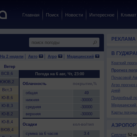
Главная
Поиск
Новости
Интересное
Климат
РЕКЛАМА
В ГУДЖР
На 2 недели
Авто
Агро
Медицинский
Краткий прогн
Ветер
Прогноз пого
ВСВ,6
Погода на 6 авг, Чт, 23:00
Почасовой Ав
ЮЮВ,2
Облачность
покрытие,%
Агро прогноз 
Вст,3
дней
общая
49
Ю-В,6
Подробный пр
нижняя
-30000
Медицинский 
Ю-В,3
средняя
-30000
Карты погоды
Ю-В,2
верхняя
-30000
Ю-В,4
Осадки
кол-во/тип
АЭРОПОР
ВЮВ,4
сумма за 6 часов
3.4
Сиялкот
52 к