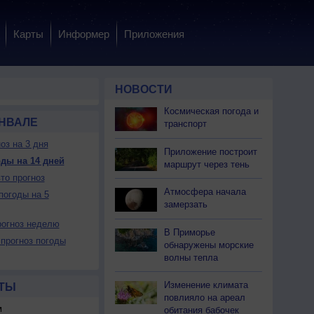
Карты
Информер
Приложения
НОВОСТИ
Космическая погода и
АНВАЛЕ
транспорт
оз на 3 дня
Приложение построит
ды на 14 дней
маршрут через тень
то прогноз
Атмосфера начала
погоды на 5
замерзать
огноз неделю
В Приморье
прогноз погоды
обнаружены морские
волны тепла
Изменение климата
ТЫ
повлияло на ареал
м
обитания бабочек