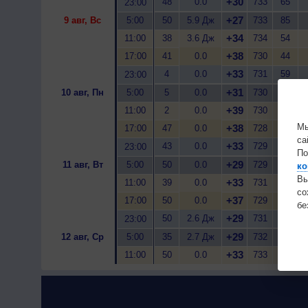
+30
48
0.0
733
65
23:00
+27
9 авг, Вс
5:00
50
5.9 Дж
733
85
+34
11:00
38
3.6 Дж
734
54
+38
17:00
41
0.0
730
44
+33
4
0.0
731
59
23:00
+31
10 авг, Пн
5:00
5
0.0
730
68
+39
11:00
2
0.0
730
43
Мы
+38
17:00
47
0.0
728
42
са
+33
43
0.0
729
60
23:00
По
+29
11 авг, Вт
5:00
50
0.0
729
79
ко
Вы
+33
11:00
39
0.0
731
65
с
+37
17:00
50
0.0
729
49
бе
+29
50
2.6 Дж
731
79
23:00
+29
12 авг, Ср
5:00
35
2.7 Дж
732
86
+33
11:00
50
0.0
733
66