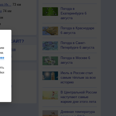
а Ик...
73 км
Погода в
н
74 км
Екатеринбурге 6
км
августа
м
Погода в Краснодаре
м
6 августа
ЛСЯ САЙТ?
Погода в Санкт-
Петербурге 6 августа
шим
ля сайтов
ем.
ы в RSS
ике
Погода в Москве 6
августа
Ы
ить
ки
Июль в России стал
самым тёплым за всю
историю
льности
В Центральной России
осы
наступают самые
а
жаркие дни этого лета
Дневная температура