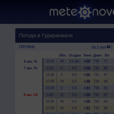
Погода в Гуджранвале
ПРОФИ
На 3 дня
Обл.
Осадки
Темп.
Давл.
Вл.
+28
23:00
49
3.4 Дж
730
77
6 авг, Чт
+28
7 авг, Пт
5:00
2
0.0
730
80
+36
11:00
0
0.0
731
47
+36
17:00
29
0.0
729
48
+31
23:00
2
0.0
730
65
+30
8 авг, Сб
5:00
31
0.0
731
67
+35
11:00
30
0.0
733
48
+31
17:00
40
0.0
732
58