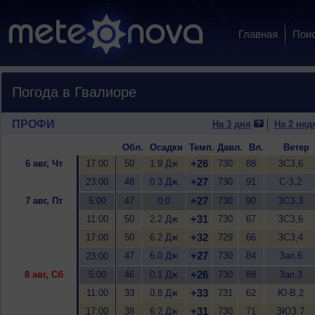
Главная
Пои
Погода в Гвалиоре
ПРОФИ
На 3 дня
На 2 нед
Обл.
Осадки
Темп.
Давл.
Вл.
Ветер
+26
6 авг, Чт
17:00
50
1.9 Дж
730
88
ЗСЗ,6
+27
23:00
48
0.3 Дж
730
91
С-З,2
+27
7 авг, Пт
5:00
47
0.0
730
90
ЗСЗ,3
+31
11:00
50
2.2 Дж
730
67
ЗСЗ,6
+32
17:00
50
6.2 Дж
729
66
ЗСЗ,4
+27
47
6.0 Дж
730
84
Зап,6
23:00
+26
8 авг, Сб
5:00
46
0.1 Дж
730
88
Зап,3
+33
11:00
33
0.8 Дж
731
62
Ю-В,2
+31
17:00
38
6.2 Дж
730
71
ЗЮЗ,7