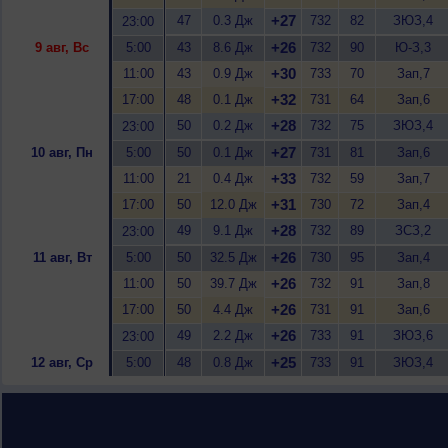
+27
47
0.3 Дж
732
82
ЗЮЗ,4
23:00
+26
9 авг, Вс
5:00
43
8.6 Дж
732
90
Ю-З,3
+30
11:00
43
0.9 Дж
733
70
Зап,7
+32
17:00
48
0.1 Дж
731
64
Зап,6
+28
50
0.2 Дж
732
75
ЗЮЗ,4
23:00
+27
10 авг, Пн
5:00
50
0.1 Дж
731
81
Зап,6
+33
11:00
21
0.4 Дж
732
59
Зап,7
+31
17:00
50
12.0 Дж
730
72
Зап,4
+28
49
9.1 Дж
732
89
ЗСЗ,2
23:00
+26
11 авг, Вт
5:00
50
32.5 Дж
730
95
Зап,4
+26
11:00
50
39.7 Дж
732
91
Зап,8
+26
17:00
50
4.4 Дж
731
91
Зап,6
+26
49
2.2 Дж
733
91
ЗЮЗ,6
23:00
+25
12 авг, Ср
5:00
48
0.8 Дж
733
91
ЗЮЗ,4