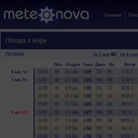
Главная
Пои
Погода в Коре
ПРОФИ
На 3 дня
На 2 нед
Обл.
Осадки
Темп.
Давл.
Вл.
Ветер
+26
23:00
50
0.1 Дж
731
87
С-В,3
6 авг, Чт
+25
7 авг, Пт
5:00
49
2.7 Дж
730
90
ССВ,4
+30
11:00
35
6.8 Дж
731
72
ВСВ,3
+32
17:00
49
10.4 Дж
729
63
ВСВ,2
+28
23:00
50
2.7 Дж
730
80
Вст,2
+27
8 авг, Сб
5:00
50
1.4 Дж
730
83
Вст,3
+33
11:00
27
3.3 Дж
732
59
ВЮВ,6
+34
17:00
42
0.8 Дж
730
55
Вст,4
+30
50
0.1 Дж
732
70
ВЮВ,4
23:00