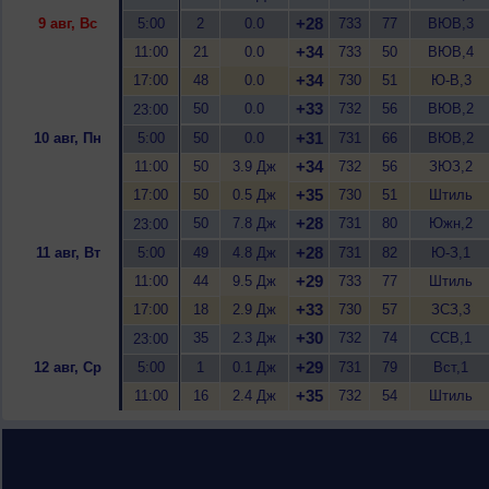
+28
9 авг, Вс
5:00
2
0.0
733
77
ВЮВ,3
+34
11:00
21
0.0
733
50
ВЮВ,4
+34
17:00
48
0.0
730
51
Ю-В,3
+33
50
0.0
732
56
ВЮВ,2
23:00
+31
10 авг, Пн
5:00
50
0.0
731
66
ВЮВ,2
+34
11:00
50
3.9 Дж
732
56
ЗЮЗ,2
+35
17:00
50
0.5 Дж
730
51
Штиль
+28
50
7.8 Дж
731
80
Южн,2
23:00
+28
11 авг, Вт
5:00
49
4.8 Дж
731
82
Ю-З,1
+29
11:00
44
9.5 Дж
733
77
Штиль
+33
17:00
18
2.9 Дж
730
57
ЗСЗ,3
+30
35
2.3 Дж
732
74
ССВ,1
23:00
+29
12 авг, Ср
5:00
1
0.1 Дж
731
79
Вст,1
+35
11:00
16
2.4 Дж
732
54
Штиль