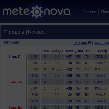
Главная
Пои
Погода в Ичикаве
ПРОФИ
На 3 дня
На 2 нед
Обл.
Осадки
Темп.
Давл.
Вл.
Ветер
+27
7 авг, Пт
3:00
0
0.0
756
79
ЮЮВ,2
+30
9:00
3
0.0
756
61
Южн,3
+32
15:00
0
0.0 Дж
754
56
ЮЮЗ,7
+28
4
0.0
756
75
Южн,6
21:00
+26
8 авг, Сб
3:00
0
0.0
755
77
ЮЮВ,3
+29
9:00
1
0.0
755
63
ЮЮЗ,3
+32
15:00
1
0.0
753
50
Южн,6
+28
27
0.0
754
65
Южн,4
21:00
+26
9 авг, Вс
3:00
31
0.0
754
80
ЮЮВ,2