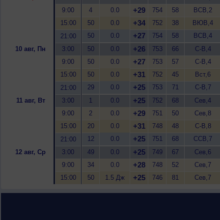
+29
9:00
4
0.0
754
58
ВСВ,2
+34
15:00
50
0.0
752
38
ВЮВ,4
+27
50
0.0
754
58
ВСВ,4
21:00
+26
10 авг, Пн
3:00
50
0.0
753
66
С-В,4
+27
9:00
50
0.0
753
57
С-В,4
+31
15:00
50
0.0
752
45
Вст,6
+25
29
0.0
753
71
С-В,7
21:00
+25
11 авг, Вт
3:00
1
0.0
752
68
Сев,4
+29
9:00
2
0.0
751
50
Сев,8
+31
15:00
20
0.0
748
48
С-В,8
+25
12
0.0
751
68
ССВ,7
21:00
+25
12 авг, Ср
3:00
49
0.0
749
67
Сев,6
+28
9:00
34
0.0
748
52
Сев,7
+25
15:00
50
1.5 Дж
746
81
Сев,7