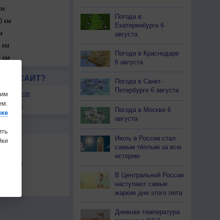
км
Погода в
0 км
Екатеринбурге 6
м
августа
 км
Погода в Краснодаре
 км
6 августа
ЛСЯ САЙТ?
Погода в Санкт-
Петербурге 6 августа
ля сайтов
шим
ем.
ы в RSS
Погода в Москве 6
ике
августа
Ы
ить
Июль в России стал
ки
самым тёплым за всю
историю
льности
В Центральной России
осы
наступают самые
а
жаркие дни этого лета
Дневная температура