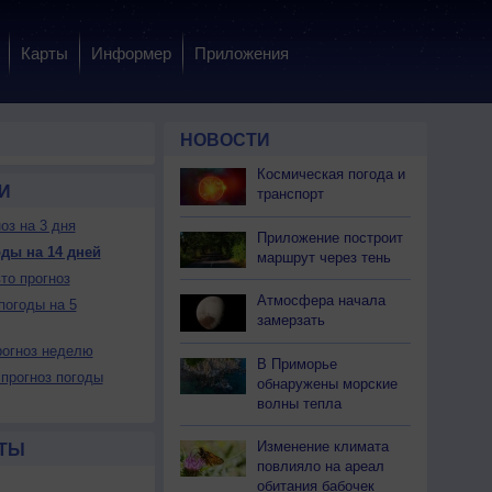
Карты
Информер
Приложения
НОВОСТИ
Космическая погода и
И
транспорт
оз на 3 дня
Приложение построит
ды на 14 дней
маршрут через тень
то прогноз
Атмосфера начала
погоды на 5
замерзать
огноз неделю
В Приморье
прогноз погоды
обнаружены морские
волны тепла
Изменение климата
ТЫ
повлияло на ареал
обитания бабочек