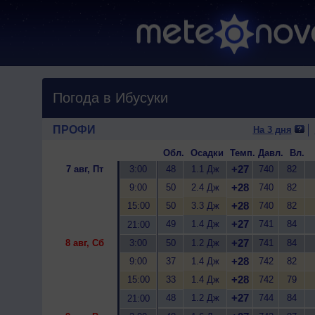
Погода в Ибусуки
ПРОФИ
На 3 дня
Обл.
Осадки
Темп.
Давл.
Вл.
+27
7 авг, Пт
3:00
48
1.1 Дж
740
82
+28
9:00
50
2.4 Дж
740
82
+28
15:00
50
3.3 Дж
740
82
+27
49
1.4 Дж
741
84
21:00
+27
8 авг, Сб
3:00
50
1.2 Дж
741
84
+28
9:00
37
1.4 Дж
742
82
+28
15:00
33
1.4 Дж
742
79
+27
48
1.2 Дж
744
84
21:00