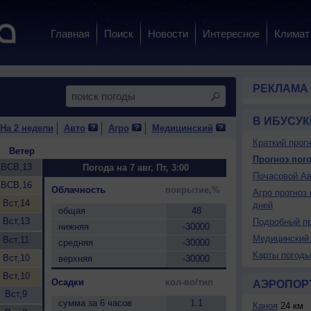
Главная
Поиск
Новости
Интересное
Климат
РЕКЛАМА
В ИБУСУК
На 2 недели
Авто
Агро
Медицинский
Краткий прогн
Ветер
Прогноз пого
ВСВ,13
Погода на 7 авг, Пт, 3:00
Почасовой Ав
ВСВ,16
Облачность
покрытие,%
Агро прогноз 
Вст,14
дней
общая
48
Вст,13
Подробный пр
нижняя
-30000
Медицинский 
Вст,11
средняя
-30000
Карты погоды
Вст,10
верхняя
-30000
Вст,10
Осадки
кол-во/тип
АЭРОПОР
Вст,9
сумма за 6 часов
1.1
Каноя
24 км