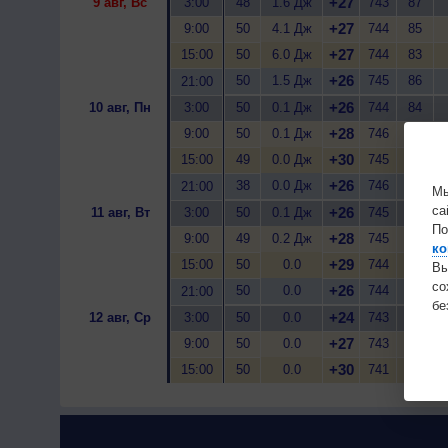
+27
9 авг, Вс
3:00
48
1.6 Дж
743
87
+27
9:00
50
4.1 Дж
744
85
+27
15:00
50
6.0 Дж
744
83
+26
50
1.5 Дж
745
86
21:00
+26
10 авг, Пн
3:00
50
0.1 Дж
744
84
+28
9:00
50
0.1 Дж
746
75
+30
15:00
49
0.0 Дж
745
67
+26
38
0.0 Дж
746
83
21:00
Мы
са
+26
11 авг, Вт
3:00
50
0.1 Дж
745
87
По
+28
9:00
49
0.2 Дж
745
67
ко
+29
15:00
50
0.0
744
57
Вы
с
+26
50
0.0
744
76
21:00
бе
+24
12 авг, Ср
3:00
50
0.0
743
82
+27
9:00
50
0.0
743
68
+30
15:00
50
0.0
741
60