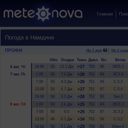
Главная
Пои
Погода в Намдине
ПРОФИ
На 3 дня
На 2 нед
Обл.
Осадки
Темп.
Давл.
Вл.
Ветер
+27
19:00
50
13.1 Дж
750
90
ЗЮЗ,3
6 авг, Чт
+26
7 авг, Пт
1:00
50
7.0 Дж
751
94
ЗСЗ,4
+26
7:00
50
4.3 Дж
751
93
С-З,3
+27
13:00
50
6.7 Дж
751
87
С-З,4
+26
19:00
50
3.3 Дж
752
92
Зап,3
+25
8 авг, Сб
1:00
50
2.6 Дж
752
93
ЗЮЗ,3
+26
7:00
50
0.0
752
87
ЗСЗ,2
+34
13:00
46
0.1 Дж
751
56
С-З,2
+29
50
0.1 Дж
750
81
Южн,4
19:00