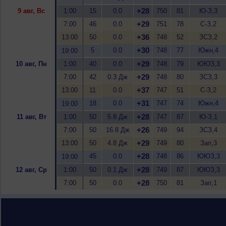
+28
9 авг, Вс
1:00
15
0.0
750
81
Ю-З,3
+29
7:00
46
0.0
751
78
С-З,2
+36
13:00
50
0.0
748
52
ЗСЗ,2
+30
5
0.0
748
77
Южн,4
19:00
+29
10 авг, Пн
1:00
40
0.0
748
79
ЮЮЗ,3
+29
7:00
42
0.3 Дж
748
80
ЗСЗ,3
+37
13:00
11
0.0
747
51
С-З,2
+31
18
0.0
747
74
Южн,4
19:00
+28
11 авг, Вт
1:00
50
5.8 Дж
747
87
Ю-З,1
+26
7:00
50
16.8 Дж
749
94
ЗСЗ,4
+29
13:00
50
4.8 Дж
749
80
Зап,3
+28
45
0.0
748
86
ЮЮЗ,3
19:00
+28
12 авг, Ср
1:00
50
0.1 Дж
749
87
ЮЮЗ,3
+28
7:00
50
0.0
750
81
Зап,1