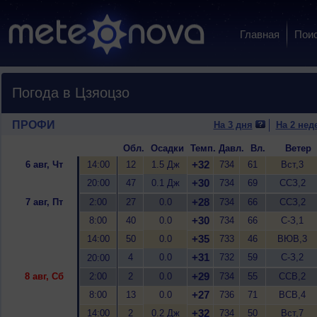
Главная
Пои
Погода в Цзяоцзо
ПРОФИ
На 3 дня
На 2 нед
Обл.
Осадки
Темп.
Давл.
Вл.
Ветер
+32
6 авг, Чт
14:00
12
1.5 Дж
734
61
Вст,3
+30
20:00
47
0.1 Дж
734
69
ССЗ,2
+28
7 авг, Пт
2:00
27
0.0
734
66
ССЗ,2
+30
8:00
40
0.0
734
66
С-З,1
+35
14:00
50
0.0
733
46
ВЮВ,3
+31
4
0.0
732
59
С-З,2
20:00
+29
8 авг, Сб
2:00
2
0.0
734
55
ССВ,2
+27
8:00
13
0.0
736
71
ВСВ,4
+32
14:00
2
0.2 Дж
734
50
Вст,7