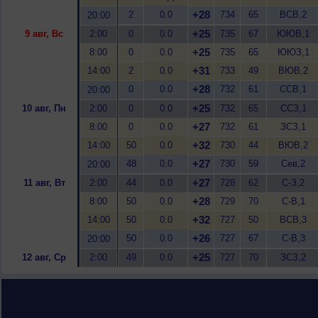
+28
2
0.0
734
65
ВСВ,2
20:00
+25
9 авг, Вс
2:00
0
0.0
735
67
ЮЮВ,1
+25
8:00
0
0.0
735
65
ЮЮЗ,1
+31
14:00
2
0.0
733
49
ВЮВ,2
+28
0
0.0
732
61
ССВ,1
20:00
+25
10 авг, Пн
2:00
0
0.0
732
65
ССЗ,1
+27
8:00
0
0.0
732
61
ЗСЗ,1
+32
14:00
50
0.0
730
44
ВЮВ,2
+27
48
0.0
730
59
Сев,2
20:00
+27
11 авг, Вт
2:00
44
0.0
728
62
С-З,2
+28
8:00
50
0.0
729
70
С-В,1
+32
14:00
50
0.0
727
50
ВСВ,3
+26
50
0.0
727
67
С-В,3
20:00
+25
12 авг, Ср
2:00
49
0.0
727
70
ЗСЗ,2