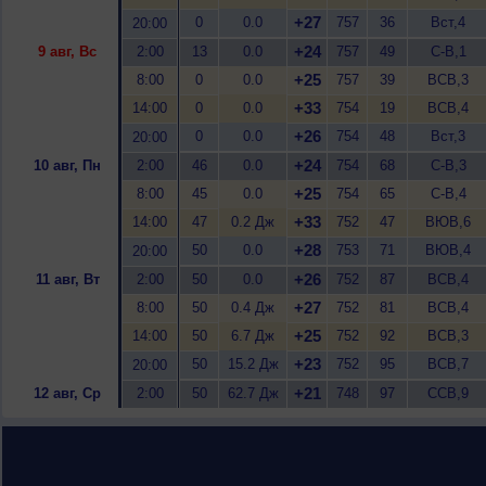
+27
0
0.0
757
36
Вст,4
20:00
+24
9 авг, Вс
2:00
13
0.0
757
49
С-В,1
+25
8:00
0
0.0
757
39
ВСВ,3
+33
14:00
0
0.0
754
19
ВСВ,4
+26
0
0.0
754
48
Вст,3
20:00
+24
10 авг, Пн
2:00
46
0.0
754
68
С-В,3
+25
8:00
45
0.0
754
65
С-В,4
+33
14:00
47
0.2 Дж
752
47
ВЮВ,6
+28
50
0.0
753
71
ВЮВ,4
20:00
+26
11 авг, Вт
2:00
50
0.0
752
87
ВСВ,4
+27
8:00
50
0.4 Дж
752
81
ВСВ,4
+25
14:00
50
6.7 Дж
752
92
ВСВ,3
+23
50
15.2 Дж
752
95
ВСВ,7
20:00
+21
12 авг, Ср
2:00
50
62.7 Дж
748
97
ССВ,9