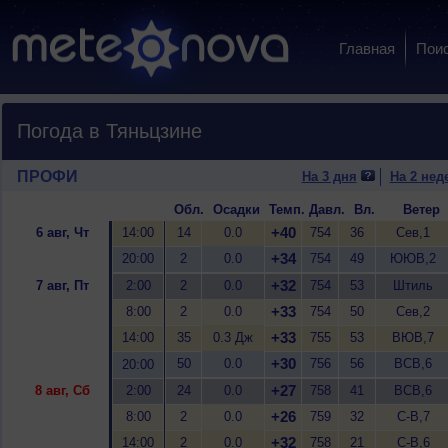
Главная
Пои
Погода в Тяньцзине
ПРОФИ
На 3 дня
На 2 нед
Обл.
Осадки
Темп.
Давл.
Вл.
Ветер
+40
6 авг, Чт
14:00
14
0.0
754
36
Сев,1
+34
20:00
2
0.0
754
49
ЮЮВ,2
+32
7 авг, Пт
2:00
2
0.0
754
53
Штиль
+33
8:00
2
0.0
754
50
Сев,2
+33
14:00
35
0.3 Дж
755
53
ВЮВ,7
+30
50
0.0
756
56
ВСВ,6
20:00
+27
8 авг, Сб
2:00
24
0.0
758
41
ВСВ,6
+26
8:00
2
0.0
759
32
С-В,7
+32
14:00
2
0.0
758
21
С-В,6