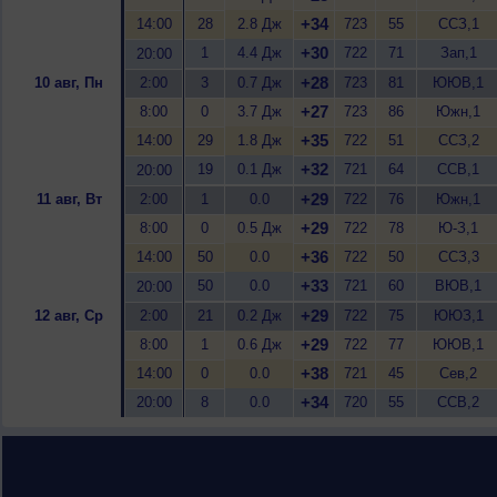
+34
14:00
28
2.8 Дж
723
55
ССЗ,1
+30
1
4.4 Дж
722
71
Зап,1
20:00
+28
10 авг, Пн
2:00
3
0.7 Дж
723
81
ЮЮВ,1
+27
8:00
0
3.7 Дж
723
86
Южн,1
+35
14:00
29
1.8 Дж
722
51
ССЗ,2
+32
19
0.1 Дж
721
64
ССВ,1
20:00
+29
11 авг, Вт
2:00
1
0.0
722
76
Южн,1
+29
8:00
0
0.5 Дж
722
78
Ю-З,1
+36
14:00
50
0.0
722
50
ССЗ,3
+33
50
0.0
721
60
ВЮВ,1
20:00
+29
12 авг, Ср
2:00
21
0.2 Дж
722
75
ЮЮЗ,1
+29
8:00
1
0.6 Дж
722
77
ЮЮВ,1
+38
14:00
0
0.0
721
45
Сев,2
+34
20:00
8
0.0
720
55
ССВ,2