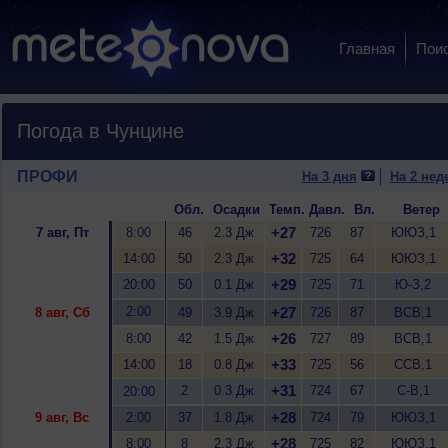
Главная
Пои
Погода в Чунцине
ПРОФИ
На 3 дня
На 2 нед
Обл.
Осадки
Темп.
Давл.
Вл.
Ветер
+27
7 авг, Пт
8:00
46
2.3 Дж
726
87
ЮЮЗ,1
+32
14:00
50
2.3 Дж
725
64
ЮЮЗ,1
+29
20:00
50
0.1 Дж
725
71
Ю-З,2
2:00
+27
8 авг, Сб
49
3.9 Дж
726
87
ВСВ,1
+26
8:00
42
1.5 Дж
727
89
ВСВ,1
+33
14:00
18
0.8 Дж
725
56
ССВ,1
+31
2
0.3 Дж
724
67
С-В,1
20:00
+28
9 авг, Вс
2:00
37
1.8 Дж
724
79
ЮЮЗ,1
+28
8:00
8
2.3 Дж
725
82
ЮЮЗ,1