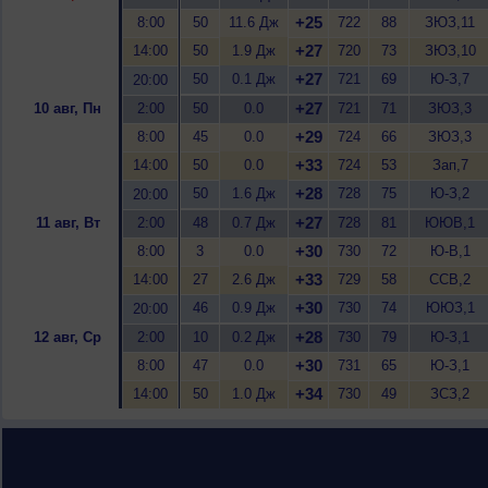
+25
8:00
50
11.6 Дж
722
88
ЗЮЗ,11
+27
14:00
50
1.9 Дж
720
73
ЗЮЗ,10
+27
50
0.1 Дж
721
69
Ю-З,7
20:00
+27
10 авг, Пн
2:00
50
0.0
721
71
ЗЮЗ,3
+29
8:00
45
0.0
724
66
ЗЮЗ,3
+33
14:00
50
0.0
724
53
Зап,7
+28
50
1.6 Дж
728
75
Ю-З,2
20:00
+27
11 авг, Вт
2:00
48
0.7 Дж
728
81
ЮЮВ,1
+30
8:00
3
0.0
730
72
Ю-В,1
+33
14:00
27
2.6 Дж
729
58
ССВ,2
+30
46
0.9 Дж
730
74
ЮЮЗ,1
20:00
+28
12 авг, Ср
2:00
10
0.2 Дж
730
79
Ю-З,1
+30
8:00
47
0.0
731
65
Ю-З,1
+34
14:00
50
1.0 Дж
730
49
ЗСЗ,2