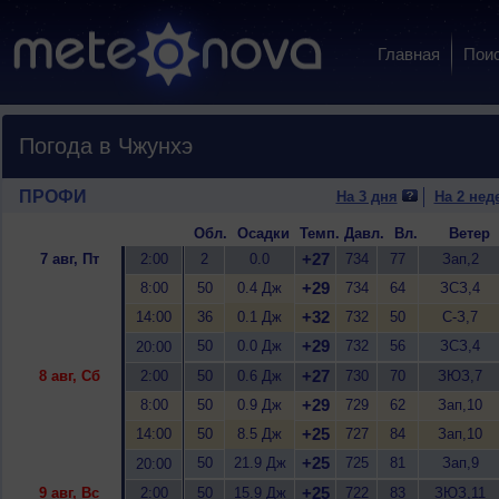
Главная
Пои
Погода в Чжунхэ
ПРОФИ
На 3 дня
На 2 нед
Обл.
Осадки
Темп.
Давл.
Вл.
Ветер
+27
7 авг, Пт
2:00
2
0.0
734
77
Зап,2
+29
8:00
50
0.4 Дж
734
64
ЗСЗ,4
+32
14:00
36
0.1 Дж
732
50
С-З,7
+29
50
0.0 Дж
732
56
ЗСЗ,4
20:00
+27
8 авг, Сб
2:00
50
0.6 Дж
730
70
ЗЮЗ,7
+29
8:00
50
0.9 Дж
729
62
Зап,10
+25
14:00
50
8.5 Дж
727
84
Зап,10
+25
50
21.9 Дж
725
81
Зап,9
20:00
+25
9 авг, Вс
2:00
50
15.9 Дж
722
83
ЗЮЗ,11